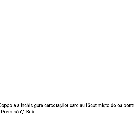
 Coppola a închis gura cârcotașilor care au făcut mișto de ea pentr
 – Premisă 📖 Bob …