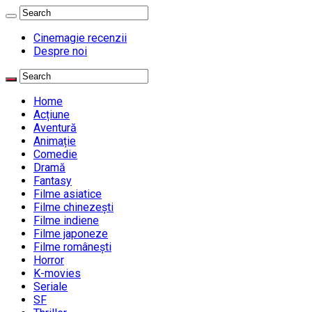
Cinemagie recenzii
Despre noi
Home
Acțiune
Aventură
Animație
Comedie
Dramă
Fantasy
Filme asiatice
Filme chinezești
Filme indiene
Filme japoneze
Filme românești
Horror
K-movies
Seriale
SF