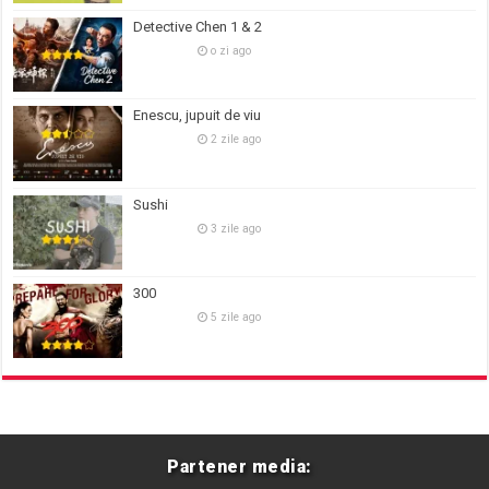
Detective Chen 1 & 2
o zi ago
Enescu, jupuit de viu
2 zile ago
Sushi
3 zile ago
300
5 zile ago
Partener media: