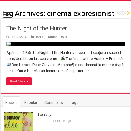
Tag Archives:
cinema expresionist
The Night of the Hunter
18/10/2025
Horror
,
Thriller
0
Apărut în 1955, The Night of the Hunter aducea în discuție un subiect
considerat tabu la acea vreme.
The Night of the Hunter – Premisă
Ben Harper (Peter Graves – Airplane!) e condamnat la moarte după
ce-a jefuit o bancă. Dar înainte de a fi capturat de …
Read More »
Recent
Popular
Comments
Tags
Idiocracy
14 ore ago