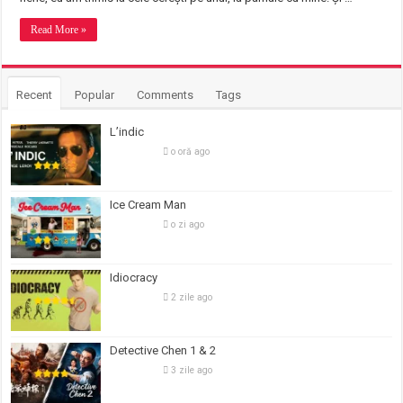
Read More »
Recent
Popular
Comments
Tags
L’indic
o oră ago
Ice Cream Man
o zi ago
Idiocracy
2 zile ago
Detective Chen 1 & 2
3 zile ago