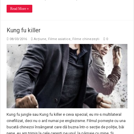
Read More »
Kung fu killer
08/03/2016
Acțiune
,
Filme asiatice
,
Filme chinezești
0
Kung fu jungle sau Kung fu killer e ceva special, eu mi-s multilateral
cinefilizat, deci nu o ard numai pe englezisme. Filmul pornește cu una
bucată chinezoi însângerat care dă buzna într-o secție de poliție, băi
nene, eu am trimis la cele cerești pe unul, la pârnaie cu mine. Și …