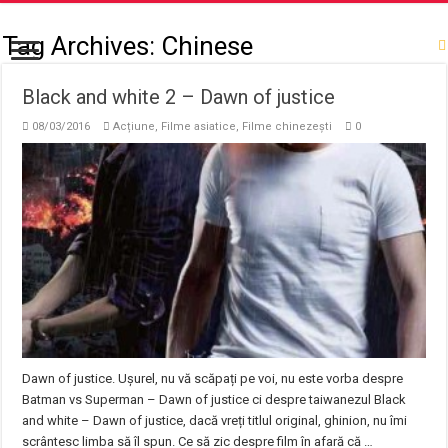
Tag Archives:
Chinese
Black and white 2 – Dawn of justice
08/03/2016
Acțiune
,
Filme asiatice
,
Filme chinezești
0
Dawn of justice. Ușurel, nu vă scăpați pe voi, nu este vorba despre
Batman vs Superman – Dawn of justice ci despre taiwanezul Black
and white – Dawn of justice, dacă vreți titlul original, ghinion, nu îmi
scrântesc limba să îl spun. Ce să zic despre film în afară că …