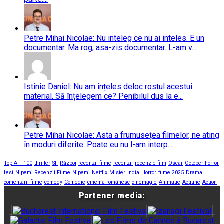
Petre Mihai Nicolae: Nu inteleg ce nu ai inteles. E un
documentar. Ma rog, asa-zis documentar. L-am v...
Istinie Daniel: Nu am înțeles deloc rostul acestui
material. Să înțelegem ce? Penibilul dus la e...
Petre Mihai Nicolae: Asta a frumusețea filmelor, ne ating
în moduri diferite. Poate eu nu l-am interp...
Top AFI 100
thriller
SF
Război
recenzii filme
recenzii
recenzie film
Oscar
October horror
fest
Nipemi Recenzii Filme
Nipemi
Netflix
Mister
India
Horror
filme 2025
Drama
comentarii filme
comedy
Comedie
cinema românesc
cinemagie
Animatie
Acțiune
Action
Partener media: