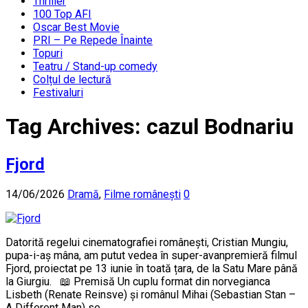
Thriller
100 Top AFI
Oscar Best Movie
PRI – Pe Repede Înainte
Topuri
Teatru / Stand-up comedy
Colțul de lectură
Festivaluri
Tag Archives:
cazul Bodnariu
Fjord
14/06/2026
Dramă
,
Filme românești
0
Datorită regelui cinematografiei românești, Cristian Mungiu,
pupa-i-aș mâna, am putut vedea în super-avanpremieră filmul
Fjord, proiectat pe 13 iunie în toată țara, de la Satu Mare până
la Giurgiu. 📖 Premisă Un cuplu format din norvegianca
Lisbeth (Renate Reinsve) și românul Mihai (Sebastian Stan –
A Different Man) se …