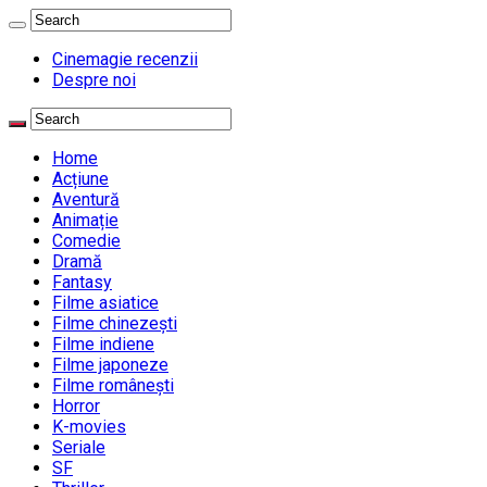
Cinemagie recenzii
Despre noi
Home
Acțiune
Aventură
Animație
Comedie
Dramă
Fantasy
Filme asiatice
Filme chinezești
Filme indiene
Filme japoneze
Filme românești
Horror
K-movies
Seriale
SF