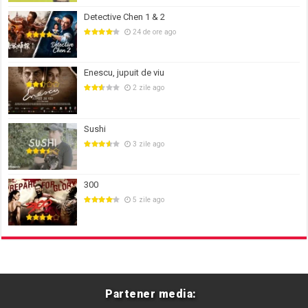
Detective Chen 1 & 2
24 de ore ago
Enescu, jupuit de viu
2 zile ago
Sushi
3 zile ago
300
5 zile ago
Partener media: