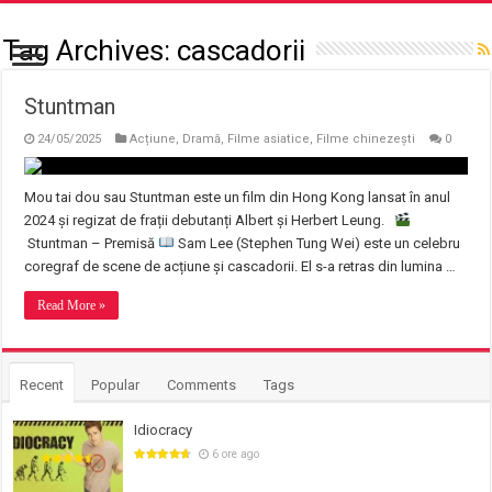
Tag Archives:
cascadorii
Stuntman
24/05/2025
Acțiune
,
Dramă
,
Filme asiatice
,
Filme chinezești
0
Mou tai dou sau Stuntman este un film din Hong Kong lansat în anul
2024 și regizat de frații debutanți Albert și Herbert Leung.
Stuntman – Premisă
Sam Lee (Stephen Tung Wei) este un celebru
coregraf de scene de acțiune și cascadorii. El s-a retras din lumina …
Read More »
Recent
Popular
Comments
Tags
Idiocracy
6 ore ago