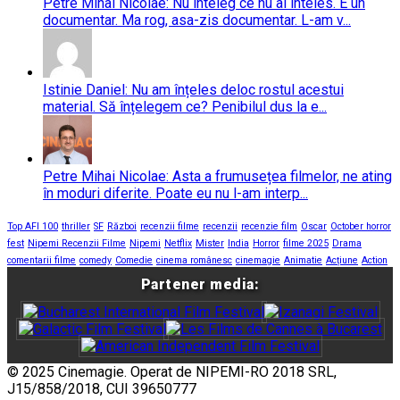
Petre Mihai Nicolae: Nu inteleg ce nu ai inteles. E un
documentar. Ma rog, asa-zis documentar. L-am v...
Istinie Daniel: Nu am înțeles deloc rostul acestui
material. Să înțelegem ce? Penibilul dus la e...
Petre Mihai Nicolae: Asta a frumusețea filmelor, ne ating
în moduri diferite. Poate eu nu l-am interp...
Top AFI 100
thriller
SF
Război
recenzii filme
recenzii
recenzie film
Oscar
October horror
fest
Nipemi Recenzii Filme
Nipemi
Netflix
Mister
India
Horror
filme 2025
Drama
comentarii filme
comedy
Comedie
cinema românesc
cinemagie
Animatie
Acțiune
Action
Partener media:
© 2025 Cinemagie. Operat de NIPEMI-RO 2018 SRL,
J15/858/2018, CUI 39650777