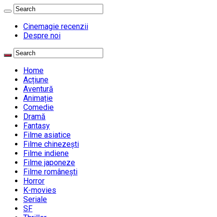
Cinemagie recenzii
Despre noi
Home
Acțiune
Aventură
Animație
Comedie
Dramă
Fantasy
Filme asiatice
Filme chinezești
Filme indiene
Filme japoneze
Filme românești
Horror
K-movies
Seriale
SF