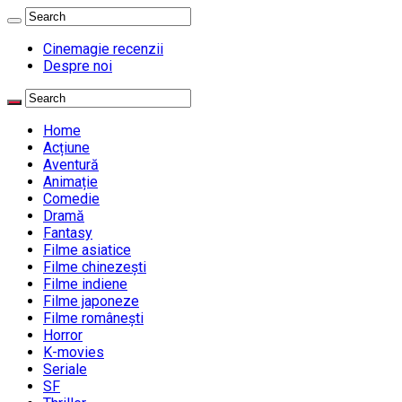
Cinemagie recenzii
Despre noi
Home
Acțiune
Aventură
Animație
Comedie
Dramă
Fantasy
Filme asiatice
Filme chinezești
Filme indiene
Filme japoneze
Filme românești
Horror
K-movies
Seriale
SF