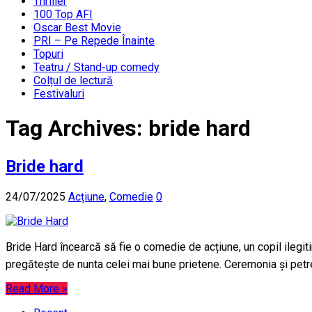
Thriller
100 Top AFI
Oscar Best Movie
PRI – Pe Repede Înainte
Topuri
Teatru / Stand-up comedy
Colțul de lectură
Festivaluri
Tag Archives:
bride hard
Bride hard
24/07/2025
Acțiune
,
Comedie
0
Bride Hard încearcă să fie o comedie de acțiune, un copil ileg
pregătește de nunta celei mai bune prietene. Ceremonia și petre
Read More »