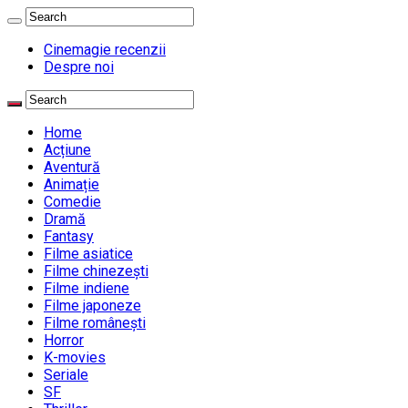
Cinemagie recenzii
Despre noi
Home
Acțiune
Aventură
Animație
Comedie
Dramă
Fantasy
Filme asiatice
Filme chinezești
Filme indiene
Filme japoneze
Filme românești
Horror
K-movies
Seriale
SF