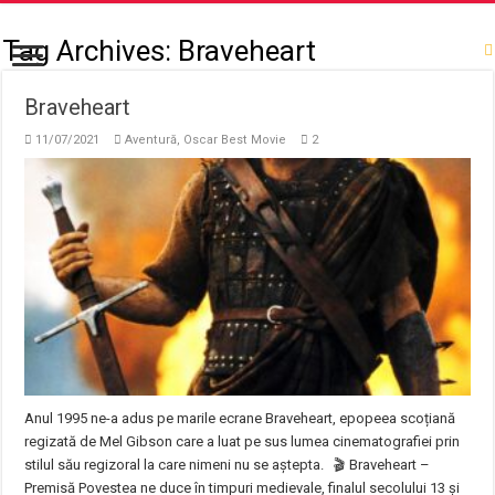
Tag Archives:
Braveheart
Braveheart
11/07/2021
Aventură
,
Oscar Best Movie
2
Anul 1995 ne-a adus pe marile ecrane Braveheart, epopeea scoțiană
regizată de Mel Gibson care a luat pe sus lumea cinematografiei prin
stilul său regizoral la care nimeni nu se aștepta. 🎬 Braveheart –
Premisă Povestea ne duce în timpuri medievale, finalul secolului 13 și