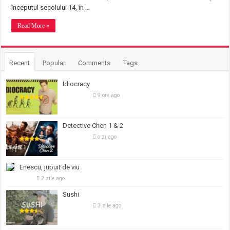
începutul secolului 14, în …
Read More »
Recent
Popular
Comments
Tags
Idiocracy
9 ore ago
Detective Chen 1 & 2
o zi ago
Enescu, jupuit de viu
2 zile ago
Sushi
3 zile ago