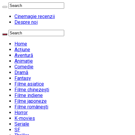
Cinemagie recenzii
Despre noi
Home
Acțiune
Aventură
Animație
Comedie
Dramă
Fantasy
Filme asiatice
Filme chinezești
Filme indiene
Filme japoneze
Filme românești
Horror
K-movies
Seriale
SF