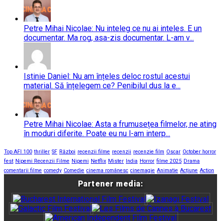
Petre Mihai Nicolae: Nu inteleg ce nu ai inteles. E un
documentar. Ma rog, asa-zis documentar. L-am v...
Istinie Daniel: Nu am înțeles deloc rostul acestui
material. Să înțelegem ce? Penibilul dus la e...
Petre Mihai Nicolae: Asta a frumusețea filmelor, ne ating
în moduri diferite. Poate eu nu l-am interp...
Top AFI 100
thriller
SF
Război
recenzii filme
recenzii
recenzie film
Oscar
October horror
fest
Nipemi Recenzii Filme
Nipemi
Netflix
Mister
India
Horror
filme 2025
Drama
comentarii filme
comedy
Comedie
cinema românesc
cinemagie
Animatie
Acțiune
Action
Partener media: