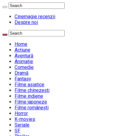
Cinemagie recenzii
Despre noi
Home
Acțiune
Aventură
Animație
Comedie
Dramă
Fantasy
Filme asiatice
Filme chinezești
Filme indiene
Filme japoneze
Filme românești
Horror
K-movies
Seriale
SF