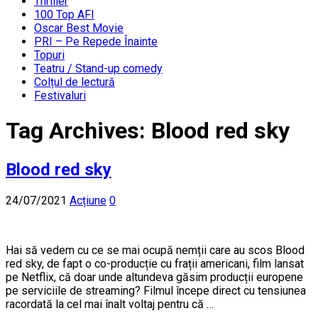
Thriller
100 Top AFI
Oscar Best Movie
PRI – Pe Repede Înainte
Topuri
Teatru / Stand-up comedy
Colțul de lectură
Festivaluri
Tag Archives:
Blood red sky
Blood red sky
24/07/2021
Acțiune
0
Hai să vedem cu ce se mai ocupă nemții care au scos Blood
red sky, de fapt o co-producție cu frații americani, film lansat
pe Netflix, că doar unde altundeva găsim producții europene
pe serviciile de streaming? Filmul începe direct cu tensiunea
racordată la cel mai înalt voltaj pentru că …