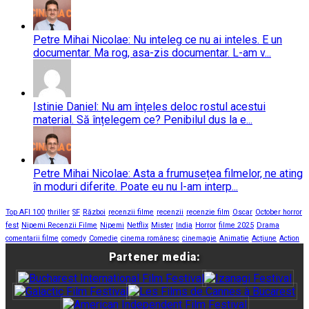
Petre Mihai Nicolae: Nu inteleg ce nu ai inteles. E un
documentar. Ma rog, asa-zis documentar. L-am v...
Istinie Daniel: Nu am înțeles deloc rostul acestui
material. Să înțelegem ce? Penibilul dus la e...
Petre Mihai Nicolae: Asta a frumusețea filmelor, ne ating
în moduri diferite. Poate eu nu l-am interp...
Top AFI 100
thriller
SF
Război
recenzii filme
recenzii
recenzie film
Oscar
October horror
fest
Nipemi Recenzii Filme
Nipemi
Netflix
Mister
India
Horror
filme 2025
Drama
comentarii filme
comedy
Comedie
cinema românesc
cinemagie
Animatie
Acțiune
Action
Partener media: