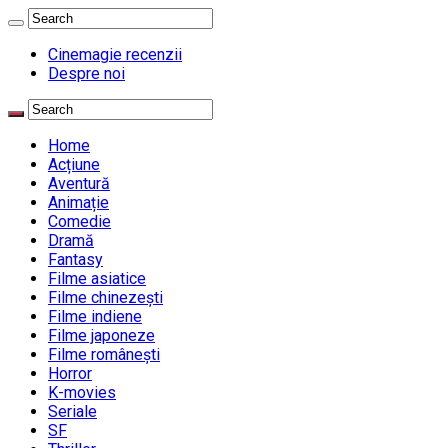
Cinemagie recenzii
Despre noi
Home
Acțiune
Aventură
Animație
Comedie
Dramă
Fantasy
Filme asiatice
Filme chinezești
Filme indiene
Filme japoneze
Filme românești
Horror
K-movies
Seriale
SF