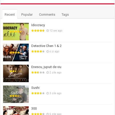
Recent
Popular
Comments
Tags
Idiocracy
12 ore ago
Detective Chen 1 & 2
o zi ago
Enescu, jupuit de viu
2 zile ago
Sushi
3 zile ago
300
5 zile ago