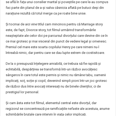
se află în fața unui consilier marital și poveștile pe care le-au compus
fac parte din planul de a-și salva căsnicia aflată pe butuci deși din
narațiune rezultă că totul merge ca pe roate bine unse.
Și tocmai de aici vine titlul cam mincinos pentru că Marriage story
este, de fapt, Divorce story, tot filmul urmărind transformările
neașteptate ale celor doi pe parcursul divorțului care devine din ce în
ce mai grotesc și mai visceral din punct de vedere legal și omenesc.
Premiul cel mare este soarta copilului Henry pe care nimeni nu-l
întreabă nimic, dar pentru care se dau lupte extrem de costisitoare.
De la o presupusă înțelegere amiabilă, ce trebuia să fie rapidă și
echitabilă, despărțirea se transformă într-un război avocățesc
sângeros în care totul este permis și nimic nu rămâne tabu, oamenii
implicați, soț, soție și copil, devenind simpli pioni într-un joc grotesc
de război dus între avocați interesați nu de binele clienților, ci de
prestigiul lor personal.
Și cam ăsta este tot filmul, elementul central este divorțul, dar
regizorul se concentrează pe ramificațiile nefaste ale acestuia, anume
schimbările brutale care intervin în viața celor implicați.