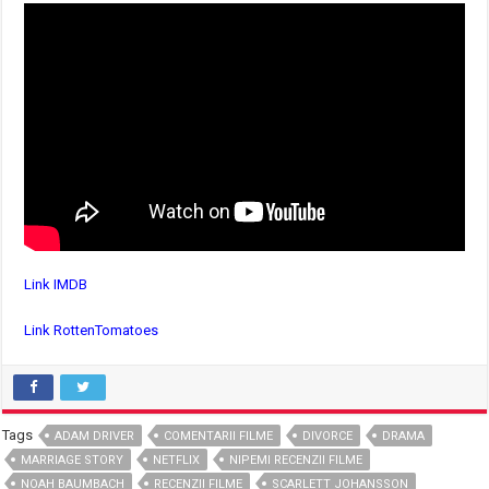
Link IMDB
Link RottenTomatoes
Tags
ADAM DRIVER
COMENTARII FILME
DIVORCE
DRAMA
MARRIAGE STORY
NETFLIX
NIPEMI RECENZII FILME
NOAH BAUMBACH
RECENZII FILME
SCARLETT JOHANSSON