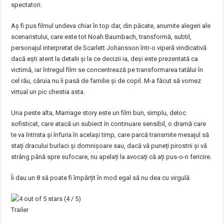
spectatori.
Aș fi pus filmul undeva chiar în top dar, din păcate, anumite alegeri ale
scenaristului, care este tot Noah Baumbach, transformă, subtil,
personajul interpretat de Scarlett Johansson într-o viperă vindicativă
dacă ești atent la detalii și la ce decizii ia, deși este prezentată ca
victimă, iar întregul film se concentrează pe transformarea tatălui în
cel rău, căruia nu îi pasă de familie și de copil. M-a făcut să vomez
virtual un pic chestia asta.
Una peste alta, Marriage story este un film bun, simplu, deloc
sofisticat, care atacă un subiect în continuare sensibil, o dramă care
te va întrista și înfuria în același timp, care parcă transmite mesajul să
stați dracului burlaci și domnișoare sau, dacă vă puneți pirostrii și vă
strâng până spre sufocare, nu apelați la avocați că ați pus-o-n fericire.
Îi dau un 8 să poate fi împărțit în mod egal să nu dea cu virgulă.
(4 / 5)
Trailer