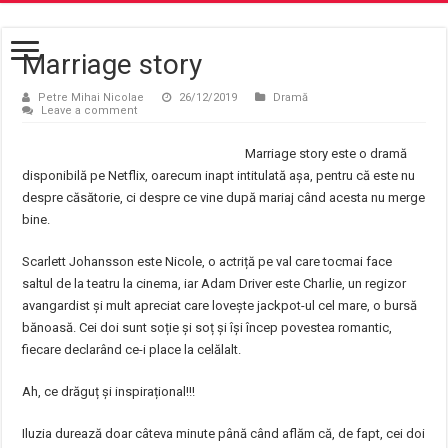
Marriage story
Petre Mihai Nicolae
26/12/2019
Dramă
Leave a comment
Marriage story este o dramă
disponibilă pe Netflix, oarecum inapt intitulată așa, pentru că este nu
despre căsătorie, ci despre ce vine după mariaj când acesta nu merge
bine.
Scarlett Johansson este Nicole, o actriță pe val care tocmai face
saltul de la teatru la cinema, iar Adam Driver este Charlie, un regizor
avangardist și mult apreciat care lovește jackpot-ul cel mare, o bursă
bănoasă. Cei doi sunt soție și soț și își încep povestea romantic,
fiecare declarând ce-i place la celălalt.
Ah, ce drăguț și inspirațional!!!
Iluzia durează doar câteva minute până când aflăm că, de fapt, cei doi