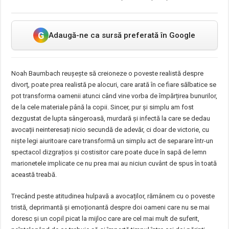
G
Adaugă-ne ca sursă preferată în Google
Noah Baumbach reușește să creioneze o poveste realistă despre
divorț, poate prea realistă pe alocuri, care arată în ce fiare sălbatice se
pot transforma oamenii atunci când vine vorba de împărțirea bunurilor,
de la cele materiale până la copii. Sincer, pur și simplu am fost
dezgustat de lupta sângeroasă, murdară și infectă la care se dedau
avocații neinteresați nicio secundă de adevăr, ci doar de victorie, cu
niște legi aiuritoare care transformă un simplu act de separare într-un
spectacol dizgrațios și costisitor care poate duce în sapă de lemn
marionetele implicate ce nu prea mai au niciun cuvânt de spus în toată
această treabă.
Trecând peste atitudinea hulpavă a avocaților, rămânem cu o poveste
tristă, deprimantă și emoționantă despre doi oameni care nu se mai
doresc și un copil picat la mijloc care are cel mai mult de suferit,