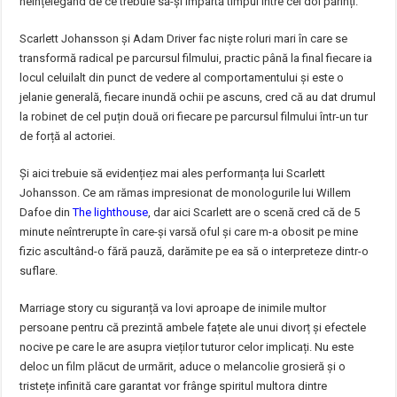
neînțelegând de ce trebuie să-și împartă timpul între cei doi părinți.
Scarlett Johansson și Adam Driver fac niște roluri mari în care se
transformă radical pe parcursul filmului, practic până la final fiecare ia
locul celuilalt din punct de vedere al comportamentului și este o
jelanie generală, fiecare inundă ochii pe ascuns, cred că au dat drumul
la robinet de cel puțin două ori fiecare pe parcursul filmului într-un tur
de forță al actoriei.
Și aici trebuie să evidențiez mai ales performanța lui Scarlett
Johansson. Ce am rămas impresionat de monologurile lui Willem
Dafoe din
The lighthouse
, dar aici Scarlett are o scenă cred că de 5
minute neîntrerupte în care-și varsă oful și care m-a obosit pe mine
fizic ascultând-o fără pauză, darămite pe ea să o interpreteze dintr-o
suflare.
Marriage story cu siguranță va lovi aproape de inimile multor
persoane pentru că prezintă ambele fațete ale unui divorț și efectele
nocive pe care le are asupra vieților tuturor celor implicați. Nu este
deloc un film plăcut de urmărit, aduce o melancolie grosieră și o
tristețe infinită care garantat vor frânge spiritul multora dintre