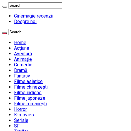
Cinemagie recenzii
Despre noi
Home
Acțiune
Aventură
Animație
Comedie
Dramă
Fantasy
Filme asiatice
Filme chinezești
Filme indiene
Filme japoneze
Filme românești
Horror
K-movies
Seriale
SF