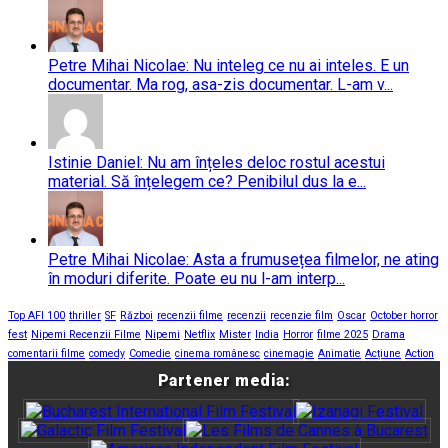
Petre Mihai Nicolae: Nu inteleg ce nu ai inteles. E un
documentar. Ma rog, asa-zis documentar. L-am v...
Istinie Daniel: Nu am înțeles deloc rostul acestui
material. Să înțelegem ce? Penibilul dus la e...
Petre Mihai Nicolae: Asta a frumusețea filmelor, ne ating
în moduri diferite. Poate eu nu l-am interp...
Top AFI 100
thriller
SF
Război
recenzii filme
recenzii
recenzie film
Oscar
October horror
fest
Nipemi Recenzii Filme
Nipemi
Netflix
Mister
India
Horror
filme 2025
Drama
comentarii filme
comedy
Comedie
cinema românesc
cinemagie
Animatie
Acțiune
Action
Partener media: