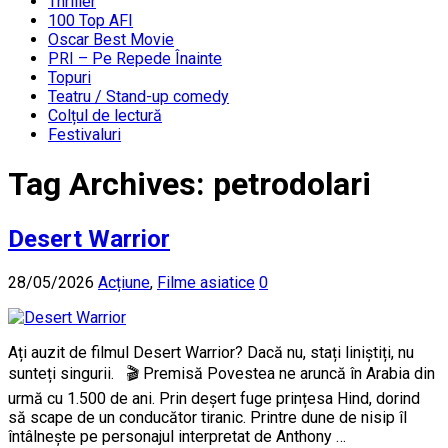
Thriller
100 Top AFI
Oscar Best Movie
PRI – Pe Repede Înainte
Topuri
Teatru / Stand-up comedy
Colțul de lectură
Festivaluri
Tag Archives:
petrodolari
Desert Warrior
28/05/2026
Acțiune
,
Filme asiatice
0
Ați auzit de filmul Desert Warrior? Dacă nu, stați liniștiți, nu
sunteți singurii. 🎬 Premisă Povestea ne aruncă în Arabia din
urmă cu 1.500 de ani. Prin deșert fuge prințesa Hind, dorind
să scape de un conducător tiranic. Printre dune de nisip îl
întâlnește pe personajul interpretat de Anthony …