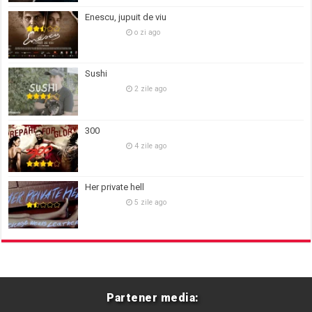
Enescu, jupuit de viu
o zi ago
Sushi
2 zile ago
300
4 zile ago
Her private hell
5 zile ago
Partener media: