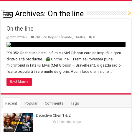
Tag Archives:
On the line
On the line
22/12/2022
PRI - Pe Repede Înainte
,
Thriller
0
PRI 052 On the line este un film cu Mel Gibson care se inspiră la greu
dintr-o altă producție.
On the line – Premisă Povestea pune
microfonul în fața lui Elvis (Mel Gibson – Braveheart), o gazdă radio
foarte populară în vremurile de glorie. Acum face o emisiune …
Read More »
Recent
Popular
Comments
Tags
Detective Chen 1 & 2
24 de minute ago