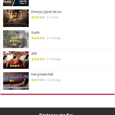
Enescu, jupuit de viu
o zi ago
Sushi
2 zile ago
300
4 zile ago
Her private hell
5 zile ago