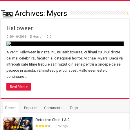
Tag Archives:
Myers
Halloween
20/10/2018
Horror
0
A venit Halloween în vizită, nu, nu sărbătoarea, ci filmul cu unul dintre
cei mai celebri răufăcători ai categoriei horror, Michael Myers. Dacă vă
întrebați câte filme trebuie să fi văzut din serie pentru a pricepe ce se
petrece în acesta, vă liniștesc pe loc, acest Halloween este o
continuare …
Read More »
Recent
Popular
Comments
Tags
Detective Chen 1 & 2
7 ore ago