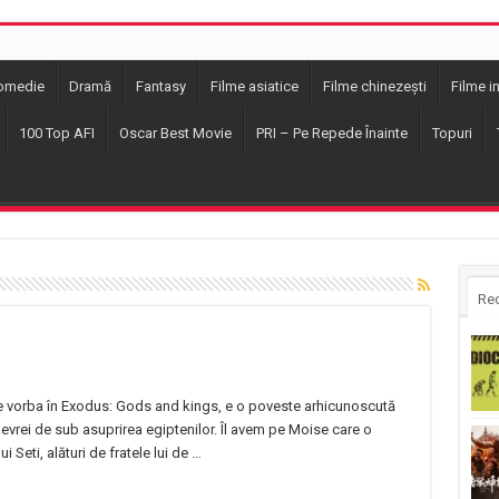
omedie
Dramă
Fantasy
Filme asiatice
Filme chinezești
Filme i
100 Top AFI
Oscar Best Movie
PRI – Pe Repede Înainte
Topuri
Re
e vorba în Exodus: Gods and kings, e o poveste arhicunoscută
 evrei de sub asuprirea egiptenilor. Îl avem pe Moise care o
 Seti, alături de fratele lui de …