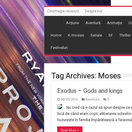
Cinemagie recenzii
Despre noi
Acțiune
Aventură
Animație
C
Horror
K-movies
Seriale
SF
Thriller
Festivaluri
Tag Archives:
Moses
Exodus – Gods and kings
08/03/2016
Aventură
0
Nu cred că e cazul să spun despre ce 
încă de când eram copii, eliberarea sclavilor
huzureşte în familia împărătească a faraonului
Read More »