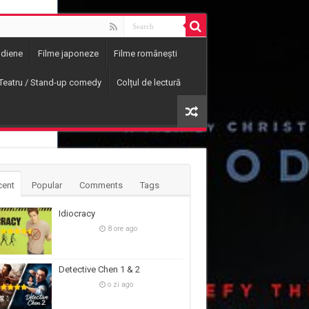
ndiene
Filme japoneze
Filme românești
Teatru / Stand-up comedy
Colțul de lectură
cent
Popular
Comments
Tags
Idiocracy
8 ore ago
Detective Chen 1 & 2
o zi ago