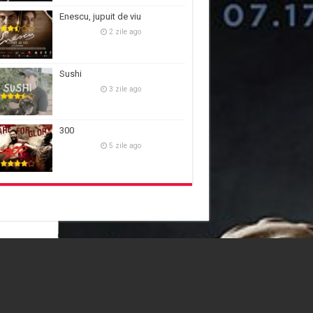
Enescu, jupuit de viu
2 zile ago
Sushi
3 zile ago
300
5 zile ago