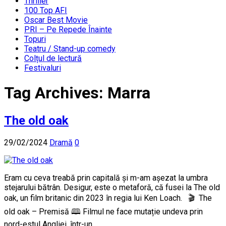
Thriller
100 Top AFI
Oscar Best Movie
PRI – Pe Repede Înainte
Topuri
Teatru / Stand-up comedy
Colțul de lectură
Festivaluri
Tag Archives:
Marra
The old oak
29/02/2024
Dramă
0
Eram cu ceva treabă prin capitală și m-am așezat la umbra
stejarului bătrân. Desigur, este o metaforă, că fusei la The old
oak, un film britanic din 2023 în regia lui Ken Loach. 🎬 The
old oak – Premisă 🕮 Filmul ne face mutație undeva prin
nord-estul Angliei, într-un …