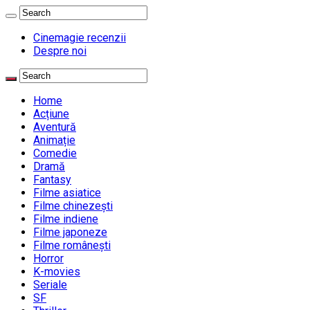
Cinemagie recenzii
Despre noi
Home
Acțiune
Aventură
Animație
Comedie
Dramă
Fantasy
Filme asiatice
Filme chinezești
Filme indiene
Filme japoneze
Filme românești
Horror
K-movies
Seriale
SF