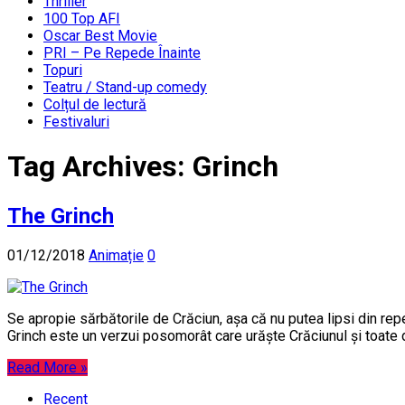
Thriller
100 Top AFI
Oscar Best Movie
PRI – Pe Repede Înainte
Topuri
Teatru / Stand-up comedy
Colțul de lectură
Festivaluri
Tag Archives:
Grinch
The Grinch
01/12/2018
Animație
0
Se apropie sărbătorile de Crăciun, așa că nu putea lipsi din re
Grinch este un verzui posomorât care urăște Crăciunul și toate d
Read More »
Recent