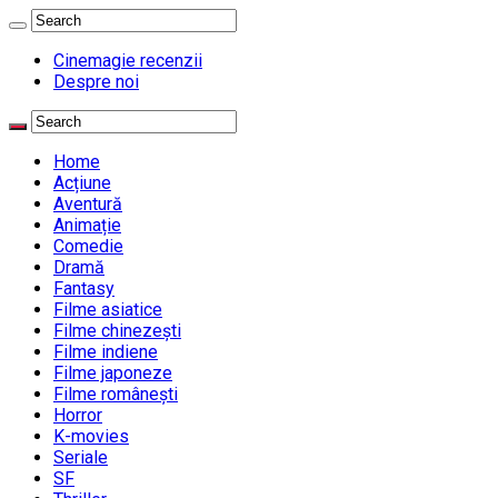
Cinemagie recenzii
Despre noi
Home
Acțiune
Aventură
Animație
Comedie
Dramă
Fantasy
Filme asiatice
Filme chinezești
Filme indiene
Filme japoneze
Filme românești
Horror
K-movies
Seriale
SF