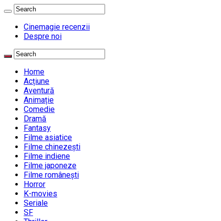
Cinemagie recenzii
Despre noi
Home
Acțiune
Aventură
Animație
Comedie
Dramă
Fantasy
Filme asiatice
Filme chinezești
Filme indiene
Filme japoneze
Filme românești
Horror
K-movies
Seriale
SF