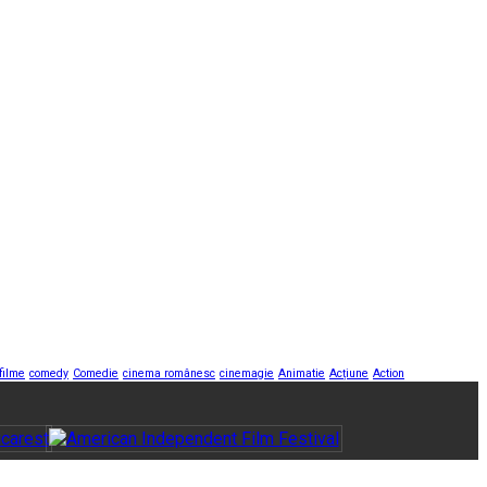
filme
comedy
Comedie
cinema românesc
cinemagie
Animatie
Acțiune
Action