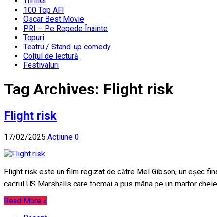
Thriller
100 Top AFI
Oscar Best Movie
PRI – Pe Repede Înainte
Topuri
Teatru / Stand-up comedy
Colțul de lectură
Festivaluri
Tag Archives:
Flight risk
Flight risk
17/02/2025
Acțiune
0
Flight risk este un film regizat de către Mel Gibson, un eșec fi
cadrul US Marshalls care tocmai a pus mâna pe un martor cheie
Read More »