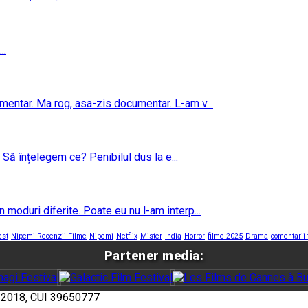
..
umentar. Ma rog, asa-zis documentar. L-am v...
 Să înțelegem ce? Penibilul dus la e...
 moduri diferite. Poate eu nu l-am interp...
est
Nipemi Recenzii Filme
Nipemi
Netflix
Mister
India
Horror
filme 2025
Drama
comentarii 
Partener media:
/2018, CUI 39650777