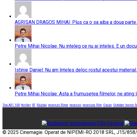
AGRISAN DRAGOS MIHAI: Plus ca o sa aiba a doua parte..
Petre Mihai Nicolae: Nu inteleg ce nu ai inteles. E un doc
Istinie Daniel: Nu am înțeles deloc rostul acestui material.
Petre Mihai Nicolae: Asta a frumusețea filmelor, ne ating în
Top AFI 100
thriller
SF
Război
recenzii filme
recenzii
recenzie film
Oscar
October horror f
© 2025 Cinemagie. Operat de NIPEMI-RO 2018 SRL, J15/858