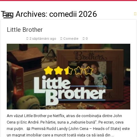
Tag Archives:
comedii 2026
Little Brother
2 săptămâni ago
Comedie
0
Am văzut Little Brother pe Netflix, atras de combinația dintre John
Cena și Eric André. Pe hârtie, suna a „nebunie bună”. Pe ecran, ceva
mai puțin. 📖 Premisă Rudd Landy (John Cena – Heads of State) este
un magnat imobiliar care a muncit toată viața ca să iasă din …