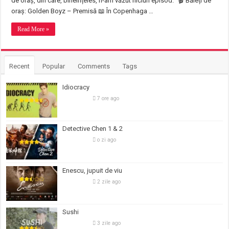
de oraș, din care, bineînțeles, n-am văzut niciun episod. 🎬 Băieți de
oraș: Golden Boyz – Premisă 📖 În Copenhaga …
Read More »
Recent
Popular
Comments
Tags
Idiocracy
7 ore ago
Detective Chen 1 & 2
o zi ago
Enescu, jupuit de viu
2 zile ago
Sushi
3 zile ago