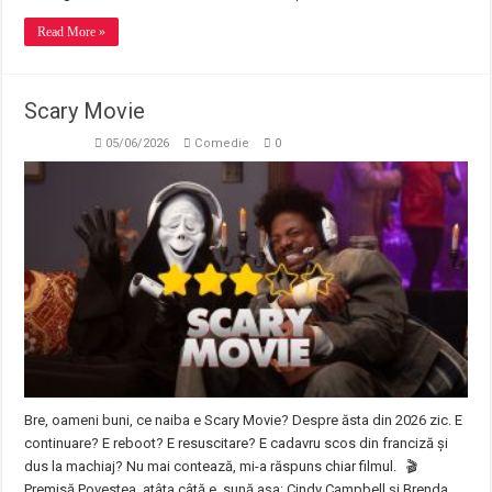
Read More »
Scary Movie
05/06/2026
Comedie
0
Bre, oameni buni, ce naiba e Scary Movie? Despre ăsta din 2026 zic. E
continuare? E reboot? E resuscitare? E cadavru scos din franciză și
dus la machiaj? Nu mai contează, mi-a răspuns chiar filmul. 🎬
Premisă Povestea, atâta câtă e, sună așa: Cindy Campbell și Brenda