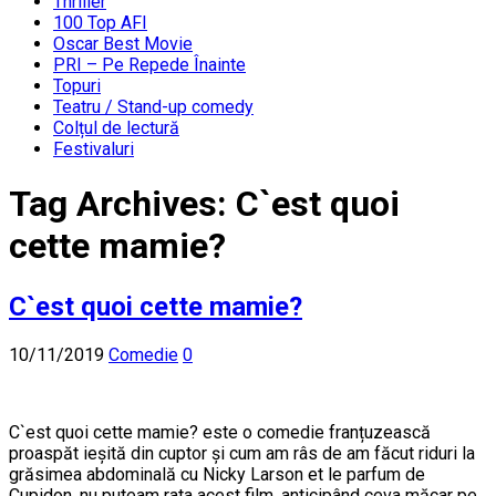
Thriller
100 Top AFI
Oscar Best Movie
PRI – Pe Repede Înainte
Topuri
Teatru / Stand-up comedy
Colțul de lectură
Festivaluri
Tag Archives:
C`est quoi
cette mamie?
C`est quoi cette mamie?
10/11/2019
Comedie
0
C`est quoi cette mamie? este o comedie franțuzească
proaspăt ieșită din cuptor și cum am râs de am făcut riduri la
grăsimea abdominală cu Nicky Larson et le parfum de
Cupidon, nu puteam rata acest film, anticipând ceva măcar pe