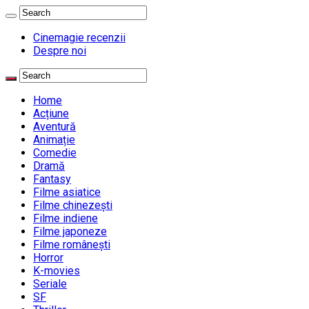
Cinemagie recenzii
Despre noi
Home
Acțiune
Aventură
Animație
Comedie
Dramă
Fantasy
Filme asiatice
Filme chinezești
Filme indiene
Filme japoneze
Filme românești
Horror
K-movies
Seriale
SF