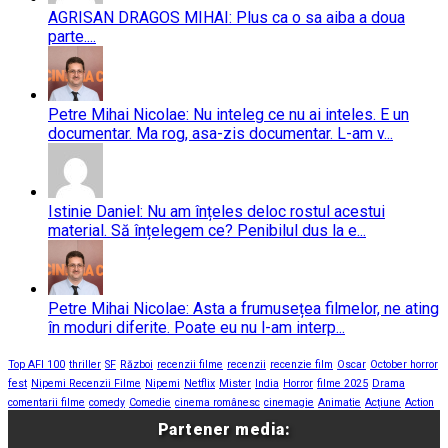
AGRISAN DRAGOS MIHAI: Plus ca o sa aiba a doua
parte....
Petre Mihai Nicolae: Nu inteleg ce nu ai inteles. E un
documentar. Ma rog, asa-zis documentar. L-am v...
Istinie Daniel: Nu am înțeles deloc rostul acestui
material. Să înțelegem ce? Penibilul dus la e...
Petre Mihai Nicolae: Asta a frumusețea filmelor, ne ating
în moduri diferite. Poate eu nu l-am interp...
Top AFI 100
thriller
SF
Război
recenzii filme
recenzii
recenzie film
Oscar
October horror
fest
Nipemi Recenzii Filme
Nipemi
Netflix
Mister
India
Horror
filme 2025
Drama
comentarii filme
comedy
Comedie
cinema românesc
cinemagie
Animatie
Acțiune
Action
Partener media: