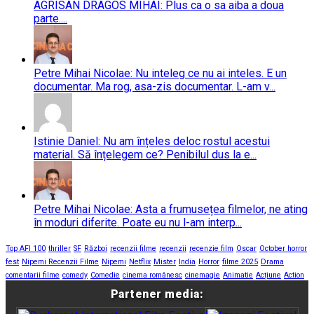
AGRISAN DRAGOS MIHAI: Plus ca o sa aiba a doua
parte....
Petre Mihai Nicolae: Nu inteleg ce nu ai inteles. E un
documentar. Ma rog, asa-zis documentar. L-am v...
Istinie Daniel: Nu am înțeles deloc rostul acestui
material. Să înțelegem ce? Penibilul dus la e...
Petre Mihai Nicolae: Asta a frumusețea filmelor, ne ating
în moduri diferite. Poate eu nu l-am interp...
Top AFI 100
thriller
SF
Război
recenzii filme
recenzii
recenzie film
Oscar
October horror
fest
Nipemi Recenzii Filme
Nipemi
Netflix
Mister
India
Horror
filme 2025
Drama
comentarii filme
comedy
Comedie
cinema românesc
cinemagie
Animatie
Acțiune
Action
Partener media: