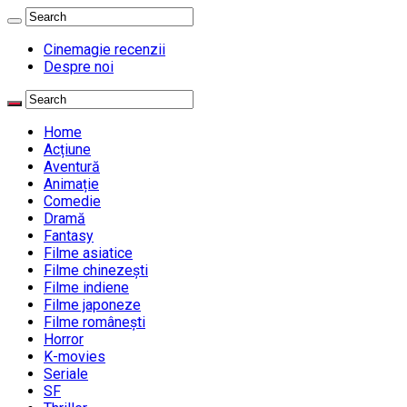
Cinemagie recenzii
Despre noi
Home
Acțiune
Aventură
Animație
Comedie
Dramă
Fantasy
Filme asiatice
Filme chinezești
Filme indiene
Filme japoneze
Filme românești
Horror
K-movies
Seriale
SF