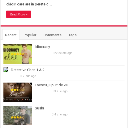
clădiri care are în perete o …
Read More »
Recent
Popular
Comments
Tags
Idiocracy
22 de ore ago
Detective Chen 1 & 2
2 zile ago
Enescu, jupuit de viu
3 zile ago
Sushi
4 zile ago