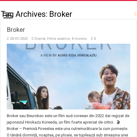
Tag Archives:
Broker
Broker
20/01/2023
Dramă
,
Filme asiatice
,
K-movies
0
Broker sau Beurokeo este un film sud-coreean din 2022 dar regizat de
japonezul Hirokazu Koreeda, un film foarte apreciat de critici. 🎬
Broker – Premisă Povestea este una cutremurătoare la cum pornește.
O tânără domniță, noaptea, pe ploaie, se tupilează sub streașina unei