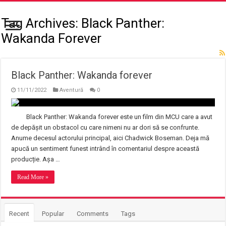
Tag Archives:
Black Panther:
Wakanda Forever
Black Panther: Wakanda forever
11/11/2022
Aventură
0
Black Panther: Wakanda forever este un film din MCU care a avut
de depășit un obstacol cu care nimeni nu ar dori să se confrunte.
Anume decesul actorului principal, aici Chadwick Boseman. Deja mă
apucă un sentiment funest intrând în comentariul despre această
producție. Așa …
Read More »
Recent
Popular
Comments
Tags