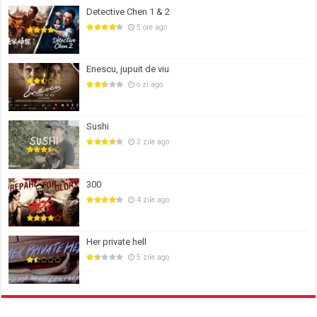
Detective Chen 1 & 2
5 ore ago
Enescu, jupuit de viu
o zi ago
Sushi
2 zile ago
300
4 zile ago
Her private hell
5 zile ago