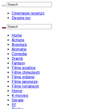
Cinemagie recenzii
Despre noi
Home
Acțiune
Aventură
Animație
Comedie
Dramă
Fantasy
Filme asiatice
Filme chinezești
Filme indiene
Filme japoneze
Filme românești
Horror
K-movies
Seriale
SF