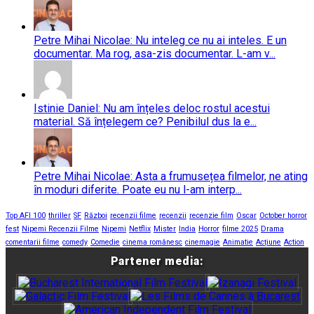
Petre Mihai Nicolae: Nu inteleg ce nu ai inteles. E un
documentar. Ma rog, asa-zis documentar. L-am v...
Istinie Daniel: Nu am înțeles deloc rostul acestui
material. Să înțelegem ce? Penibilul dus la e...
Petre Mihai Nicolae: Asta a frumusețea filmelor, ne ating
în moduri diferite. Poate eu nu l-am interp...
Top AFI 100
thriller
SF
Război
recenzii filme
recenzii
recenzie film
Oscar
October horror
fest
Nipemi Recenzii Filme
Nipemi
Netflix
Mister
India
Horror
filme 2025
Drama
comentarii filme
comedy
Comedie
cinema românesc
cinemagie
Animatie
Acțiune
Action
Partener media: