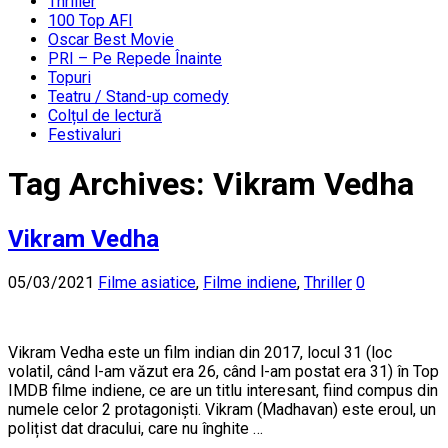
Thriller
100 Top AFI
Oscar Best Movie
PRI – Pe Repede Înainte
Topuri
Teatru / Stand-up comedy
Colțul de lectură
Festivaluri
Tag Archives:
Vikram Vedha
Vikram Vedha
05/03/2021
Filme asiatice
,
Filme indiene
,
Thriller
0
Vikram Vedha este un film indian din 2017, locul 31 (loc
volatil, când l-am văzut era 26, când l-am postat era 31) în Top
IMDB filme indiene, ce are un titlu interesant, fiind compus din
numele celor 2 protagoniști. Vikram (Madhavan) este eroul, un
polițist dat dracului, care nu înghite …