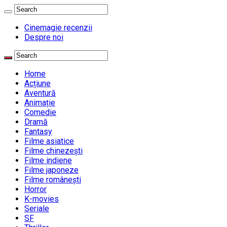
Cinemagie recenzii
Despre noi
Home
Acțiune
Aventură
Animație
Comedie
Dramă
Fantasy
Filme asiatice
Filme chinezești
Filme indiene
Filme japoneze
Filme românești
Horror
K-movies
Seriale
SF