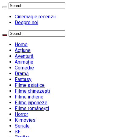
Cinemagie recenzii
Despre noi
Home
Acțiune
Aventură
Animație
Comedie
Dramă
Fantasy
Filme asiatice
Filme chinezești
Filme indiene
Filme japoneze
Filme românești
Horror
K-movies
Seriale
SF