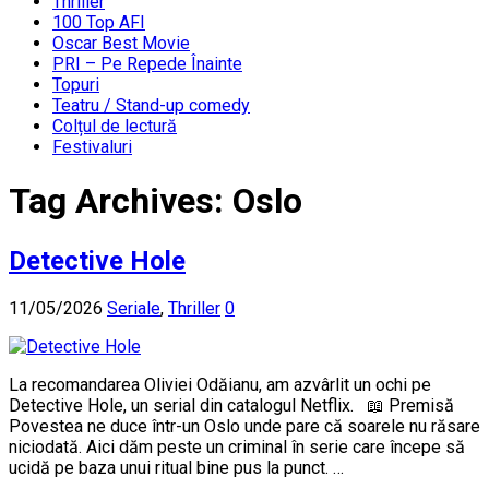
Thriller
100 Top AFI
Oscar Best Movie
PRI – Pe Repede Înainte
Topuri
Teatru / Stand-up comedy
Colțul de lectură
Festivaluri
Tag Archives:
Oslo
Detective Hole
11/05/2026
Seriale
,
Thriller
0
La recomandarea Oliviei Odăianu, am azvârlit un ochi pe
Detective Hole, un serial din catalogul Netflix. 📖 Premisă
Povestea ne duce într-un Oslo unde pare că soarele nu răsare
niciodată. Aici dăm peste un criminal în serie care începe să
ucidă pe baza unui ritual bine pus la punct. …