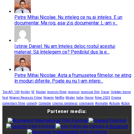
Petre Mihai Nicolae: Nu inteleg ce nu ai inteles. E un
documentar. Ma rog, asa-zis documentar. L-am v...
Istinie Daniel: Nu am înțeles deloc rostul acestui
material. Să înțelegem ce? Penibilul dus la e...
Petre Mihai Nicolae: Asta a frumusețea filmelor, ne ating
în moduri diferite. Poate eu nu l-am interp...
Top AFI 100
thriller
SF
Război
recenzii filme
recenzii
recenzie film
Oscar
October horror
fest
Nipemi Recenzii Filme
Nipemi
Netflix
Mister
India
Horror
filme 2025
Drama
comentarii filme
comedy
Comedie
cinema românesc
cinemagie
Animatie
Acțiune
Action
Partener media: