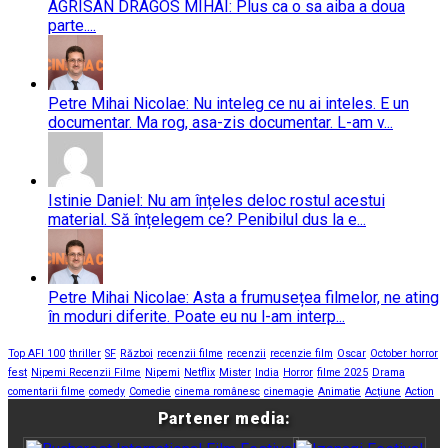
AGRISAN DRAGOS MIHAI: Plus ca o sa aiba a doua
parte....
Petre Mihai Nicolae: Nu inteleg ce nu ai inteles. E un
documentar. Ma rog, asa-zis documentar. L-am v...
Istinie Daniel: Nu am înțeles deloc rostul acestui
material. Să înțelegem ce? Penibilul dus la e...
Petre Mihai Nicolae: Asta a frumusețea filmelor, ne ating
în moduri diferite. Poate eu nu l-am interp...
Top AFI 100
thriller
SF
Război
recenzii filme
recenzii
recenzie film
Oscar
October horror
fest
Nipemi Recenzii Filme
Nipemi
Netflix
Mister
India
Horror
filme 2025
Drama
comentarii filme
comedy
Comedie
cinema românesc
cinemagie
Animatie
Acțiune
Action
Partener media: