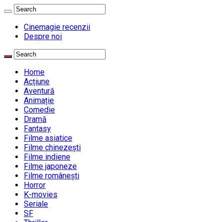
Cinemagie recenzii
Despre noi
Home
Acțiune
Aventură
Animație
Comedie
Dramă
Fantasy
Filme asiatice
Filme chinezești
Filme indiene
Filme japoneze
Filme românești
Horror
K-movies
Seriale
SF