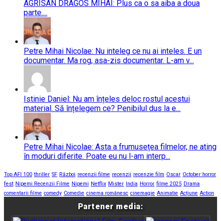
AGRISAN DRAGOS MIHAI: Plus ca o sa aiba a doua
parte....
Petre Mihai Nicolae: Nu inteleg ce nu ai inteles. E un
documentar. Ma rog, asa-zis documentar. L-am v...
Istinie Daniel: Nu am înțeles deloc rostul acestui
material. Să înțelegem ce? Penibilul dus la e...
Petre Mihai Nicolae: Asta a frumusețea filmelor, ne ating
în moduri diferite. Poate eu nu l-am interp...
Top AFI 100
thriller
SF
Război
recenzii filme
recenzii
recenzie film
Oscar
October horror
fest
Nipemi Recenzii Filme
Nipemi
Netflix
Mister
India
Horror
filme 2025
Drama
comentarii filme
comedy
Comedie
cinema românesc
cinemagie
Animatie
Acțiune
Action
Partener media: