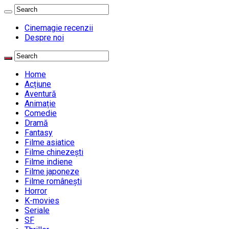
Cinemagie recenzii
Despre noi
Home
Acțiune
Aventură
Animație
Comedie
Dramă
Fantasy
Filme asiatice
Filme chinezești
Filme indiene
Filme japoneze
Filme românești
Horror
K-movies
Seriale
SF