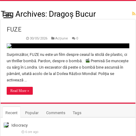
Tag Archives:
Dragoș Bucur
FUZE
30/05/2026
Acțiune
0
Surprinzător, FUZE nu este un film despre ceaiul la sticlă de plastic, ci
un thriller bombă. Pardon, despre o bombă.
Premisă Se muncește
cu sârg în Londra. Un excavator dă peste o bombă bine ascunsă în
pământ, uitată acolo de la al Doilea Război Mondial. Poliția se
activează …
Read More »
Recent
Popular
Comments
Tags
Idiocracy
6 ore ago