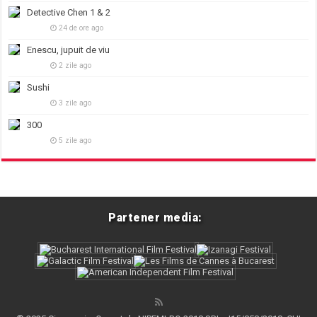
Detective Chen 1 & 2
24 de ore ago
Enescu, jupuit de viu
2 zile ago
Sushi
3 zile ago
300
5 zile ago
Partener media: