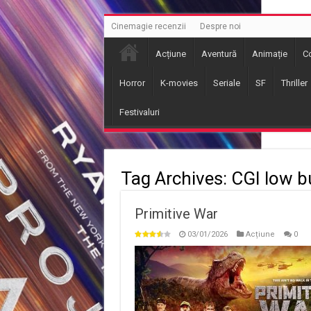
Cinemagie recenzii
Despre noi
Acțiune
Aventură
Animație
C
Horror
K-movies
Seriale
SF
Thriller
Festivaluri
Tag Archives:
CGI low b
Primitive War
03/01/2026
Acțiune
0