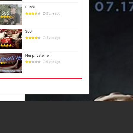
Sushi
2 zile ago
300
4 zile ago
Her private hell
5 zile ago