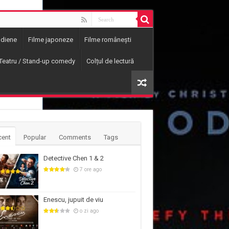
ndiene
Filme japoneze
Filme românești
Teatru / Stand-up comedy
Colțul de lectură
cent
Popular
Comments
Tags
Detective Chen 1 & 2
7 ore ago
Enescu, jupuit de viu
o zi ago