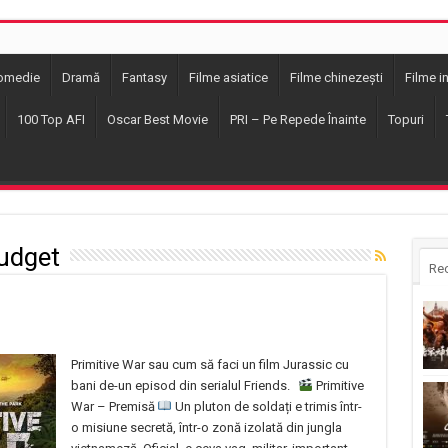
omedie
Dramă
Fantasy
Filme asiatice
Filme chinezești
Filme i
100 Top AFI
Oscar Best Movie
PRI – Pe Repede Înainte
Topuri
udget
Re
Primitive War sau cum să faci un film Jurassic cu
bani de-un episod din serialul Friends.
Primitive
War – Premisă
Un pluton de soldați e trimis într-
o misiune secretă, într-o zonă izolată din jungla