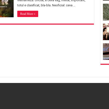
vietnameză. Oficial, e ceva vag, militar, important,
totul e clasificat, bla-bla. Neoficial: ceva …
Read More »