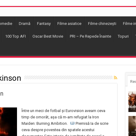
omedie
Dramă
Fantasy
Filme asiatice
Filme chinezești
Filme i
100 Top AFI
Oscar Best Movie
PRI – Pe Repede Înainte
Topuri
kinson
Re
on
Între un meci de fotbal și Eurovision aveam ceva
timp de omorât, așa că m-am refugiat la Iron
Maiden: Burning Ambition.
Premisă Ia de scrie
ceva despre povestea din spatele acestui