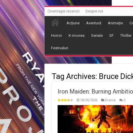
Cinemagie recenzii
Despre noi
Acțiune
Aventură
Animație
C
Horror
K-movies
Seriale
SF
Thriller
Festivaluri
Tag Archives:
Bruce Dic
Iron Maiden: Burning Ambiti
18/05/2026
Dramă
0