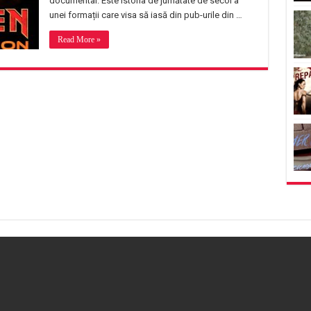
documentar. Este istoria de jumătate de secol a
unei formații care visa să iasă din pub-urile din …
Read More »