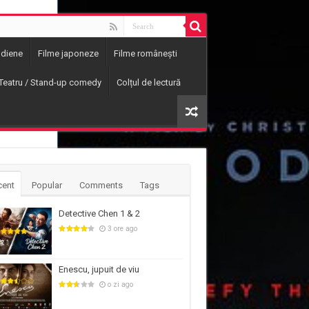
ndiene
Filme japoneze
Filme românești
Teatru / Stand-up comedy
Colțul de lectură
cent
Popular
Comments
Tags
Detective Chen 1 & 2
3 ore ago
Enescu, jupuit de viu
o zi ago