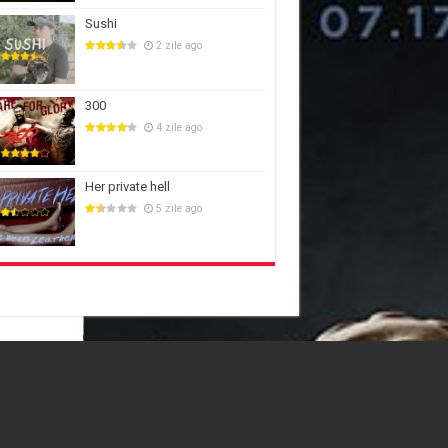
Sushi
2 zile ago
300
4 zile ago
Her private hell
5 zile ago