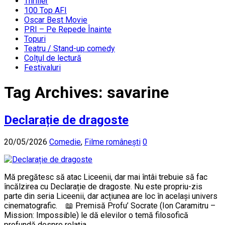
Thriller
100 Top AFI
Oscar Best Movie
PRI – Pe Repede Înainte
Topuri
Teatru / Stand-up comedy
Colțul de lectură
Festivaluri
Tag Archives:
savarine
Declarație de dragoste
20/05/2026
Comedie
,
Filme românești
0
Mă pregătesc să atac Liceenii, dar mai întâi trebuie să fac
încălzirea cu Declarație de dragoste. Nu este propriu-zis
parte din seria Liceenii, dar acțiunea are loc în același univers
cinematografic. 📖 Premisă Profu’ Socrate (Ion Caramitru –
Mission: Impossible) le dă elevilor o temă filosofică
profundă despre relația …