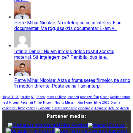
Petre Mihai Nicolae: Nu inteleg ce nu ai inteles. E un
documentar. Ma rog, asa-zis documentar. L-am v...
Istinie Daniel: Nu am înțeles deloc rostul acestui
material. Să înțelegem ce? Penibilul dus la e...
Petre Mihai Nicolae: Asta a frumusețea filmelor, ne ating
în moduri diferite. Poate eu nu l-am interp...
Top AFI 100
thriller
SF
Război
recenzii filme
recenzii
recenzie film
Oscar
October horror
fest
Nipemi Recenzii Filme
Nipemi
Netflix
Mister
India
Horror
filme 2025
Drama
comentarii filme
comedy
Comedie
cinema românesc
cinemagie
Animatie
Acțiune
Action
Partener media: