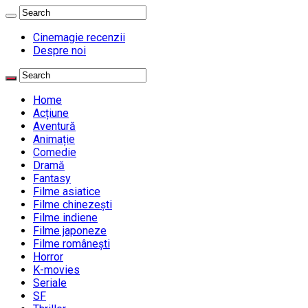
Cinemagie recenzii
Despre noi
Home
Acțiune
Aventură
Animație
Comedie
Dramă
Fantasy
Filme asiatice
Filme chinezești
Filme indiene
Filme japoneze
Filme românești
Horror
K-movies
Seriale
SF