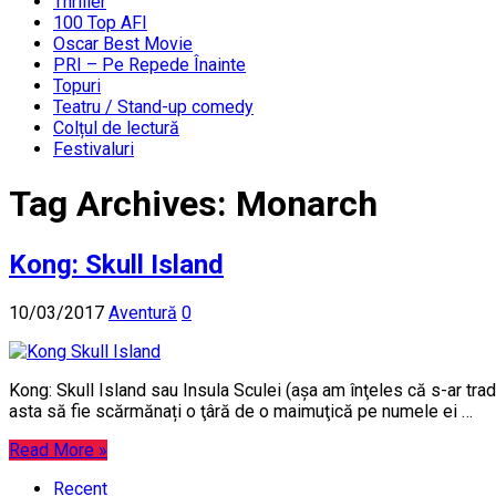
Thriller
100 Top AFI
Oscar Best Movie
PRI – Pe Repede Înainte
Topuri
Teatru / Stand-up comedy
Colțul de lectură
Festivaluri
Tag Archives:
Monarch
Kong: Skull Island
10/03/2017
Aventură
0
Kong: Skull Island sau Insula Sculei (aşa am înţeles că s-ar tr
asta să fie scărmănați o ţâră de o maimuţică pe numele ei …
Read More »
Recent