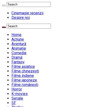
Cinemagie recenzii
Despre noi
Home
Acțiune
Aventură
Animație
Comedie
Dramă
Fantasy
Filme asiatice
Filme chinezești
Filme indiene
Filme japoneze
Filme românești
Horror
K-movies
Seriale
SF