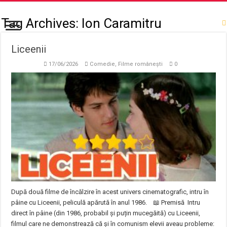
Tag Archives:
Ion Caramitru
Liceenii
17/06/2026
Comedie
,
Filme românești
0
După două filme de încălzire în acest univers cinematografic, intru în
pâine cu Liceenii, peliculă apărută în anul 1986. 📖 Premisă Intru
direct în pâine (din 1986, probabil și puțin mucegăită) cu Liceenii,
filmul care ne demonstrează că și în comunism elevii aveau probleme: