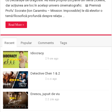
cu Declarație de dragoste. Nu este propriu-zis parte din seria Liceenii,
dar acțiunea are loc în același univers cinematografic. 📖 Premisă
Profu’ Socrate (Ion Caramitru – Mission: Impossible) le dă elevilor o
temă filosofică profundă despre relația …
Read More »
Recent
Popular
Comments
Tags
Idiocracy
9 ore ago
Detective Chen 1 & 2
o zi ago
Enescu, jupuit de viu
2 zile ago