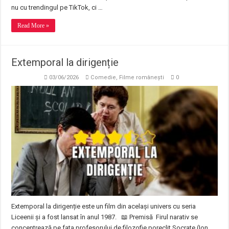
nu cu trendingul pe TikTok, ci …
Read More »
Extemporal la dirigenție
03/06/2026
Comedie
,
Filme românești
0
Extemporal la dirigenție este un film din același univers cu seria
Liceenii și a fost lansat în anul 1987. 📖 Premisă Firul narativ se
concentrează pe fata profesorului de filozofie poreclit Socrate (Ion