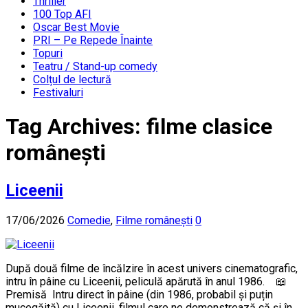
Thriller
100 Top AFI
Oscar Best Movie
PRI – Pe Repede Înainte
Topuri
Teatru / Stand-up comedy
Colțul de lectură
Festivaluri
Tag Archives:
filme clasice
românești
Liceenii
17/06/2026
Comedie
,
Filme românești
0
După două filme de încălzire în acest univers cinematografic,
intru în pâine cu Liceenii, peliculă apărută în anul 1986. 📖
Premisă Intru direct în pâine (din 1986, probabil și puțin
mucegăită) cu Liceenii, filmul care ne demonstrează că și în