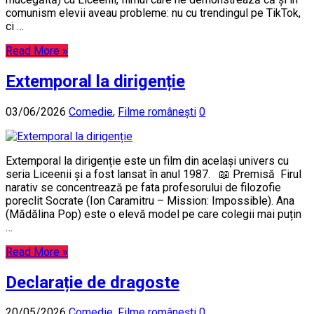
comunism elevii aveau probleme: nu cu trendingul pe TikTok,
ci …
Read More »
Extemporal la dirigenție
03/06/2026
Comedie
,
Filme românești
0
Extemporal la dirigenție este un film din același univers cu
seria Liceenii și a fost lansat în anul 1987. 📖 Premisă Firul
narativ se concentrează pe fata profesorului de filozofie
poreclit Socrate (Ion Caramitru – Mission: Impossible). Ana
(Mădălina Pop) este o elevă model pe care colegii mai puțin
…
Read More »
Declarație de dragoste
20/05/2026
Comedie
,
Filme românești
0