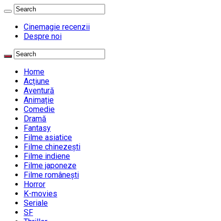
Cinemagie recenzii
Despre noi
Home
Acțiune
Aventură
Animație
Comedie
Dramă
Fantasy
Filme asiatice
Filme chinezești
Filme indiene
Filme japoneze
Filme românești
Horror
K-movies
Seriale
SF