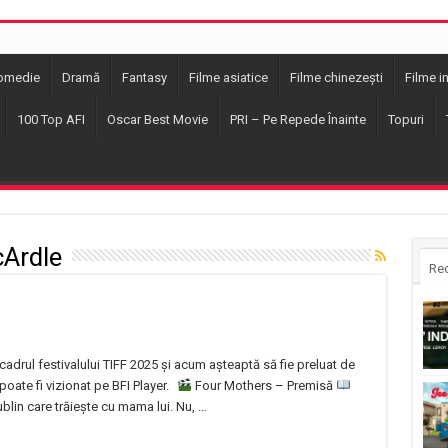
omedie
Dramă
Fantasy
Filme asiatice
Filme chinezești
Filme i
100 Top AFI
Oscar Best Movie
PRI – Pe Repede Înainte
Topuri
Ardle
Re
cadrul festivalului TIFF 2025 și acum așteaptă să fie preluat de
 poate fi vizionat pe BFI Player.
Four Mothers – Premisă
lin care trăiește cu mama lui. Nu, …