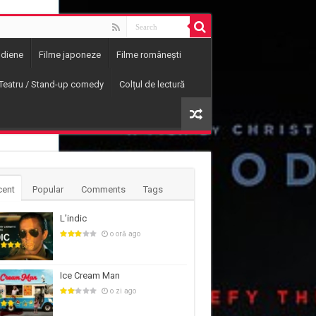
ndiene
Filme japoneze
Filme românești
Teatru / Stand-up comedy
Colțul de lectură
cent
Popular
Comments
Tags
L’indic
o oră ago
Ice Cream Man
o zi ago