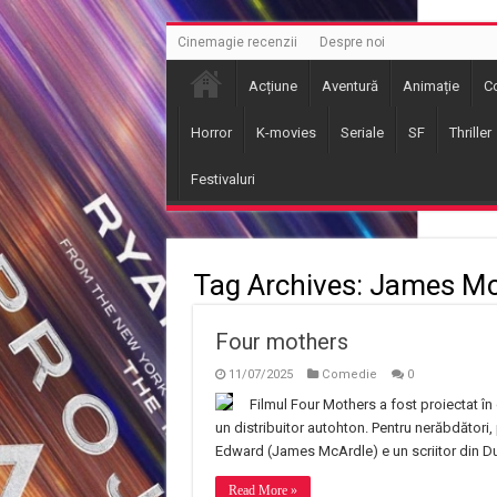
Cinemagie recenzii
Despre noi
Acțiune
Aventură
Animație
C
Horror
K-movies
Seriale
SF
Thriller
Festivaluri
Tag Archives:
James Mc
Four mothers
11/07/2025
Comedie
0
Filmul Four Mothers a fost proiectat în 
un distribuitor autohton. Pentru nerăbdători,
Edward (James McArdle) e un scriitor din Dub
Read More »