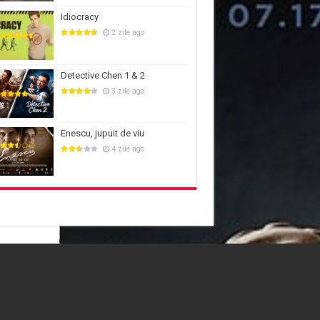
Idiocracy
2 zile ago
Detective Chen 1 & 2
3 zile ago
Enescu, jupuit de viu
4 zile ago