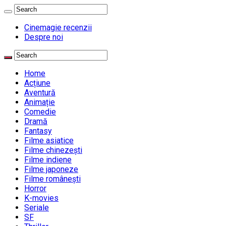
Cinemagie recenzii
Despre noi
Home
Acțiune
Aventură
Animație
Comedie
Dramă
Fantasy
Filme asiatice
Filme chinezești
Filme indiene
Filme japoneze
Filme românești
Horror
K-movies
Seriale
SF