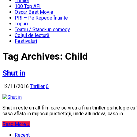
Thriller
100 Top AFI
Oscar Best Movie
PRI – Pe Repede Înainte
Topuri
Teatru / Stand-up comedy
Colțul de lectură
Festivaluri
Tag Archives:
Child
Shut in
12/11/2016
Thriller
0
Shut in este un alt film care se vrea a fi un thriller psihologic c
casă aflată în mijlocul pustietății, unde altundeva, casă în …
Read More »
Recent