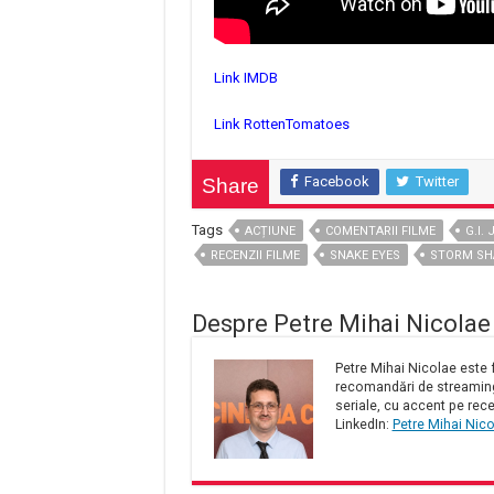
Link IMDB
Link RottenTomatoes
Facebook
Twitter
Share
Tags
ACȚIUNE
COMENTARII FILME
G.I. 
RECENZII FILME
SNAKE EYES
STORM S
Despre Petre Mihai Nicolae
Petre Mihai Nicolae este f
recomandări de streaming 
seriale, cu accent pe rece
LinkedIn:
Petre Mihai Nic