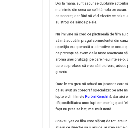
Doi la mână, sunt ascunse dublurile actorilo
mai nimic din ceea ce se întâmpla pe ecran.
ca secerați dar fără să văd efectiv ce sake-ul
au strop de sânge pe ele.
Nu îmi vine să cred ce plictiseală de film au
să mă aducă în pragul somnolenței din cauza u
repetiția exasperantă a laitmotivelor onoare, l
ce pretenții să avem de la niște americani s
aroma unei civilizații pe care n-au înțeles-
care se preface că vrea să fie divers, aduce 
și scriu.
Oare le era greu să aducă un japonez care să
că au avut un coregraf specializat pe arte ma
luptele din filmele
Rurôni Kenshin
), dar aici
dă posibilitatea unor lupte meseriașe, astfe
fapt nu prea se bat, mai mult imită.
Snake Eyes ca film este slăbuț de tot, are un
știe în ce direcție să o apuce, ar vrea să fie c