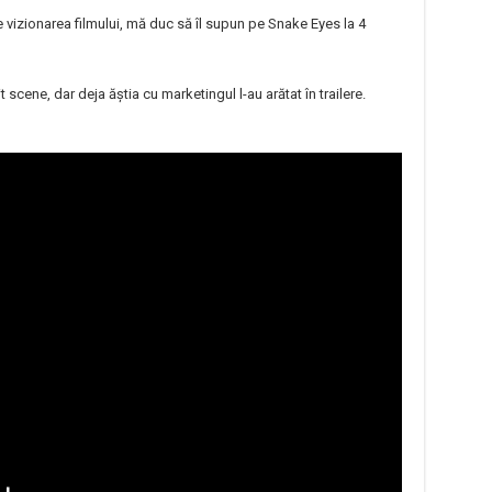
vizionarea filmului, mă duc să îl supun pe Snake Eyes la 4
scene, dar deja ăștia cu marketingul l-au arătat în trailere.