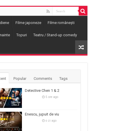
ndiene
Filme japoneze
Filme românești
nainte
Topuri
Teatru / Stand-up comedy
cent
Popular
Comments
Tags
Detective Chen 1 & 2
5 ore ago
Enescu, jupuit de viu
o zi ago