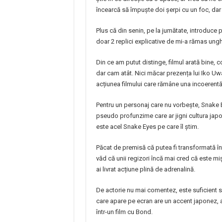
încearcă să împuște doi șerpi cu un foc, dar
Plus că din senin, pe la jumătate, introduce 
doar 2 replici explicative de mi-a rămas unghi
Din ce am putut distinge, filmul arată bine, 
dar cam atât. Nici măcar prezența lui Iko Uwa
acțiunea filmului care rămâne una incoerentă 
Pentru un personaj care nu vorbește, Snake Ey
pseudo profunzime care ar jigni cultura japo
este acel Snake Eyes pe care îl știm.
Păcat de premisă că putea fi transformată înt
văd că unii regizori încă mai cred că este mi
ai livrat acțiune plină de adrenalină.
De actorie nu mai comentez, este suficient s
care apare pe ecran are un accent japonez, 
într-un film cu Bond.