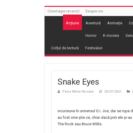
Cinemagie recenzii
Despre noi
Acțiune
Aventură
Animație
C
Horror
K-movies
Seri
Colțul de lectură
Festivaluri
Snake Eyes
Petre Mihai Nicolae
24/07/2021
incursiune în universul G.I. Joe, dar se rupe d
au fost cine știe ce, chiar dacă prin ele și-a
The Rock sau Bruce Willis.