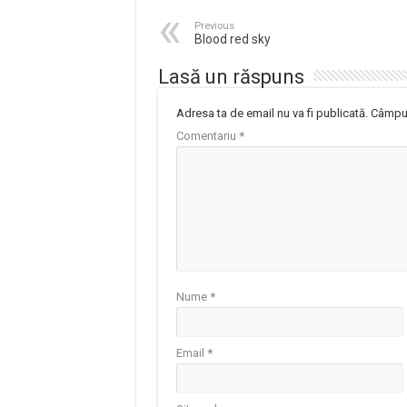
Previous
Blood red sky
Lasă un răspuns
Adresa ta de email nu va fi publicată.
Câmpur
Comentariu
*
Nume
*
Email
*