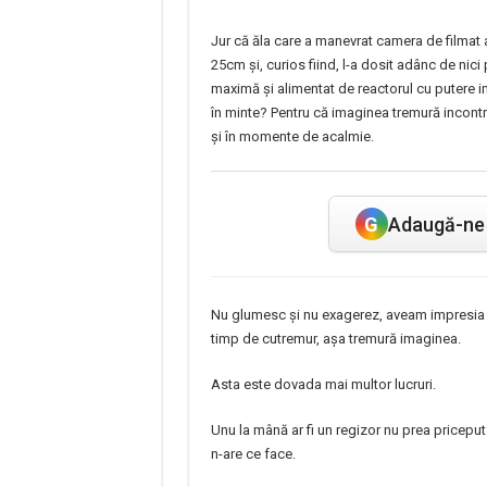
Jur că ăla care a manevrat camera de filmat a 
25cm și, curios fiind, l-a dosit adânc de nici
maximă și alimentat de reactorul cu putere in
în minte? Pentru că imaginea tremură incontro
și în momente de acalmie.
G
Adaugă-ne 
Nu glumesc și nu exagerez, aveam impresia 
timp de cutremur, așa tremură imaginea.
Asta este dovada mai multor lucruri.
Unu la mână ar fi un regizor nu prea pricepu
n-are ce face.