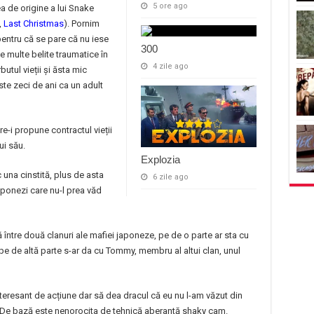
5 ore ago
a de origine a lui Snake
,
Last Christmas
). Pornim
pentru că se pare că nu iese
300
e multe belite traumatice în
4 zile ago
utul vieții și ăsta mic
te zeci de ani ca un adult
e-i propune contractul vieții
ui său.
Explozia
c una cinstită, plus de asta
6 zile ago
japonezi care nu-l prea văd
ntre două clanuri ale mafiei japoneze, pe de o parte ar sta cu
pe de altă parte s-ar da cu Tommy, membru al altui clan, unul
eresant de acțiune dar să dea dracul că eu nu l-am văzut din
l. De bază este nenorocita de tehnică aberantă shaky cam.