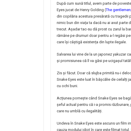
După cum sună titlul, avem parte de poveste
Eyes jucat de Henry Golding (
The gentlemen
din copilăria acestuia presărată cu tragedii 
nimic bun din viața ta dacă nu ai avut parte d
trecut. Așadar tac-su dă prost cu zarul la barb
rămâne pe drumuri doar pentru a-l regăsi pes
care își câștigă existența din lupte ilegale.
Salvarea lui vine de la un japonez yakuzar car
și promisiunea că îl va găsi pe ucigașul tatăl
Zis și făcut. Doar că slujba primită nu-i delo
Snake Eyes este luat în bășcălie de ceilalți 
cu ochi buni.
Acțiunea pornește când Snake Eyes se bagă î
șeful actual pentru că i-a promis răzbunare, 
care nu umblă cu ilegalități.
Undeva în Snake Eyes este ascuns un film int
cauza modului idiot în care este filmat totu