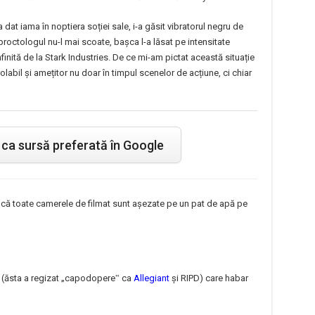
dat iama în noptiera soției sale, i-a găsit vibratorul negru de
 proctologul nu-l mai scoate, bașca l-a lăsat pe intensitate
finită de la Stark Industries. De ce mi-am pictat această situație
labil și amețitor nu doar în timpul scenelor de acțiune, ci chiar
ca sursă preferată în Google
că toate camerele de filmat sunt așezate pe un pat de apă pe
t (ăsta a regizat „capodopere‟ ca
Allegiant
și RIPD) care habar