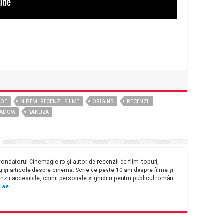
JOE
NIPEMI RECENZII FILME
ORIGINS
RECENZII
HADOW
YAKUZA
ondatorul Cinemagie.ro și autor de recenzii de film, topuri,
și articole despre cinema. Scrie de peste 10 ani despre filme și
nzii accesibile, opinii personale și ghiduri pentru publicul român.
olae