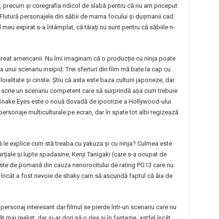
r, precum și coregrafia ridicol de slabă pentru că nu am priceput
 Flutură personajele din săbii de mama focului și dușmanii cad
 meu expirat s-a întâmplat, că tăiați nu sunt pentru că săbiile n-
 creat americanii. Nu îmi imaginam că o producție cu ninja poate
nui scenariu insipid. Trei sferturi din film mă bate la cap cu
oialitate și cinste. Știu că asta este baza culturii japoneze, dar
ă scrie un scenariu competent care să surprindă așa cum trebuie
o. Snake Eyes este o nouă dovadă de ipocrizie a Hollywood-ului
personaje multiculturale pe ecran, dar în spate tot albi regizează
 le explice cum stă treaba cu yakuza și cu ninja? Culmea este
rțiale și lupte spadasine, Kenji Tanigaki (care s-a ocupat de
 este de pomană din cauza nenorocitului de rating PG13 care nu
l încât a fost nevoie de shaky cam să ascundă faptul că ăia de
 personaj interesant dar filmul se pierde într-un scenariu care nu
ât mai realist, dar și-ar dori să o dea și în fantezie, astfel încât