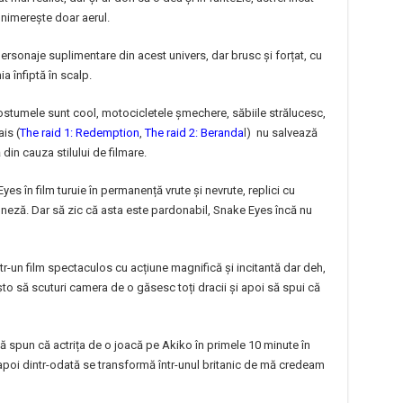
 nimerește doar aerul.
personaje suplimentare din acest univers, dar brusc și forțat, cu
a înfiptă în scalp.
costumele sunt cool, motocicletele șmechere, săbiile strălucesc,
is (
The raid 1: Redemption
,
The raid 2: Beranda
l
) nu salvează
din cauza stilului de filmare.
es în film turuie în permanență vrute și nevrute, replici cu
neză. Dar să zic că asta este pardonabil, Snake Eyes încă nu
r-un film spectaculos cu acțiune magnifică și incitantă dar deh,
șto să scuturi camera de o găsesc toți dracii și apoi să spui că
ă spun că actrița de o joacă pe Akiko în primele 10 minute în
apoi dintr-odată se transformă într-unul britanic de mă credeam