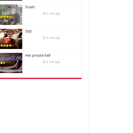
Sushi
2 zile ago
300
4 zile ago
Her private hell
5 zile ago