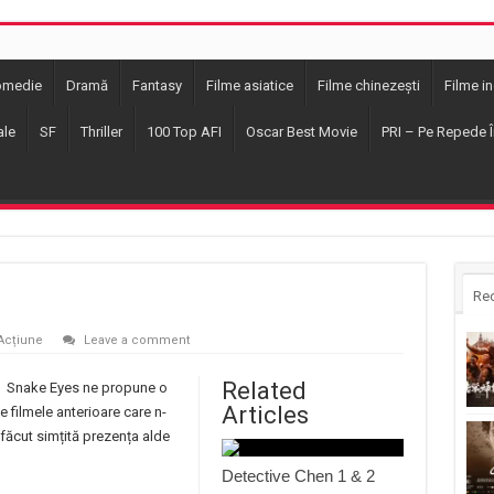
omedie
Dramă
Fantasy
Filme asiatice
Filme chinezești
Filme i
ale
SF
Thriller
100 Top AFI
Oscar Best Movie
PRI – Pe Repede Î
Re
Acțiune
Leave a comment
Related
Snake Eyes ne propune o
Articles
e filmele anterioare care n-
u făcut simțită prezența alde
Detective Chen 1 & 2