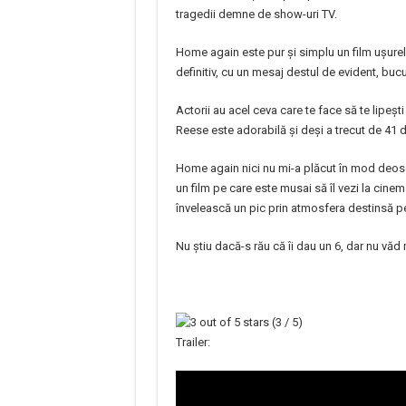
tragedii demne de show-uri TV.
Home again este pur și simplu un film ușurel, f
definitiv, cu un mesaj destul de evident, bucu
Actorii au acel ceva care te face să te lipești
Reese este adorabilă și deși a trecut de 41 
Home again nici nu mi-a plăcut în mod deoseb
un film pe care este musai să îl vezi la cine
învelească un pic prin atmosfera destinsă p
Nu știu dacă-s rău că îi dau un 6, dar nu văd
(3 / 5)
Trailer: