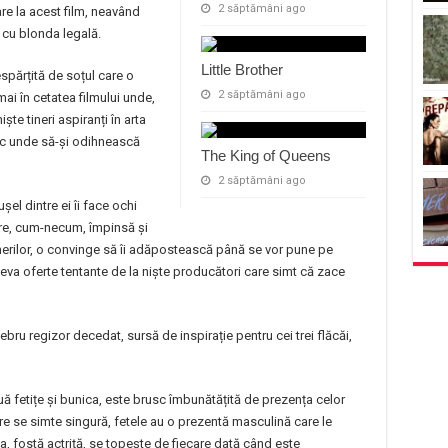
2 săptămâni ago
re la acest film, neavând
 cu blonda legală.
Little Brother
părțită de soțul care o
2 săptămâni ago
ai în cetatea filmului unde,
ște tineri aspiranți în arta
loc unde să-și odihnească
The King of Queens
2 săptămâni ago
șel dintre ei îi face ochi
are, cum-necum, împinsă și
tinerilor, o convinge să îi adăpostească până se vor pune pe
 ceva oferte tentante de la niște producători care simt că zace
ebru regizor decedat, sursă de inspirație pentru cei trei flăcăi,
două fetițe și bunica, este brusc îmbunătățită de prezența celor
 care se simte singură, fetele au o prezentă masculină care le
, fostă actriță, se topește de fiecare dată când este