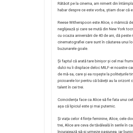
Rătăcit pe la cinema, am nimerit din întâmpla
habar despre ce este vorba, știam doar că e
Reese Witherspoon este Alice, o mămică des
neglijează și care se mută din New York tocm
cu ocazia aniversării de 40 de ani, dă peste ni
cinematografiei care sunt în căutarea unui 
buzunarele goale.
Și faptul că arată tare binișor și cel mai frumu
dulci nu îi displace deloc MILF-ei noastre c
de mă-sa, care și ea roșește la politețurile 
picioarele lor pentru că băieții au la orizont
talent în cei trei.
Coincidența face ca Alice să fie fata unui cel
așa că lipiciul este și mai puternic.
Și viața celor 4 ființe feminine, Alice, cele 
trei, Alice are ceva de tăvăleală în serile în
încurajează să-și urmeze pasiunea, iar bunica