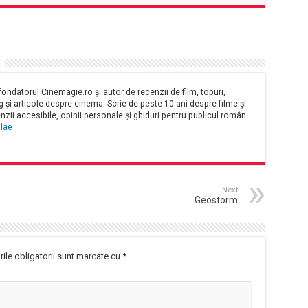
ondatorul Cinemagie.ro și autor de recenzii de film, topuri,
și articole despre cinema. Scrie de peste 10 ani despre filme și
nzii accesibile, opinii personale și ghiduri pentru publicul român.
olae
Next
Geostorm
ile obligatorii sunt marcate cu
*