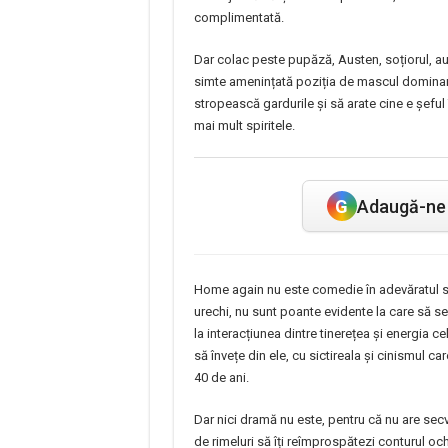
complimentată.
Dar colac peste pupăză, Austen, soțiorul, au
simte amenințată poziția de mascul dominant d
stropească gardurile și să arate cine e șeful 
mai mult spiritele.
G
Adaugă-ne 
Home again nu este comedie în adevăratul sen
urechi, nu sunt poante evidente la care să 
la interacțiunea dintre tinerețea și energia ce
să învețe din ele, cu sictireala și cinismul car
40 de ani.
Dar nici dramă nu este, pentru că nu are secve
de rimeluri să îți reîmprospătezi conturul och