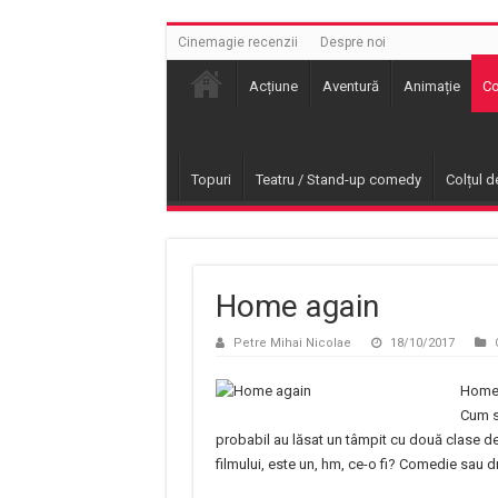
Cinemagie recenzii
Despre noi
Acțiune
Aventură
Animație
C
Topuri
Teatru / Stand-up comedy
Colțul d
Home again
Petre Mihai Nicolae
18/10/2017
Home 
Cum s
probabil au lăsat un tâmpit cu două clase de 
filmului, este un, hm, ce-o fi? Comedie sau 