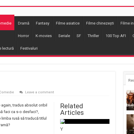
omedie
Dramă
Fantasy
Filme asiatice
Filme chinezești
Filme i
Horror
K-movies
Seriale
SF
Thriller
100 Top AFI
e lectură
Festivaluri
Re
Comedie
Leave a comment
Related
again, tradus absolut oribil
Articles
ă faci ca s-o desfaci?,
limba rusă să traducă titlul
dramă?
Y