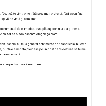
ăcut să te simți bine, fără prea mari pretenții, fără vreun final
rați-vă de viață și cam atât.
 sentimental de ei imediat, sunt plăcuți ochiului dar și inimii,
de ani tot ca o adolescentă drăgălașă arată.
it, dar nici nu mi-a generat sentimente de nașparleală, nu este
ma, ci într-o sâmbătă ploioasă pe un post de televiziune să te mai
e care o emană.
 motive pentru o notă mai mare.