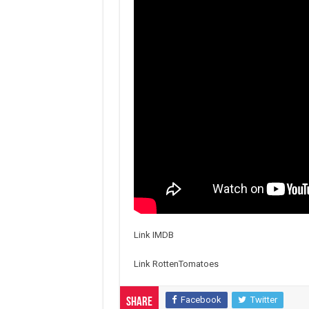
Link IMDB
Link RottenTomatoes
Facebook
Twitter
Share