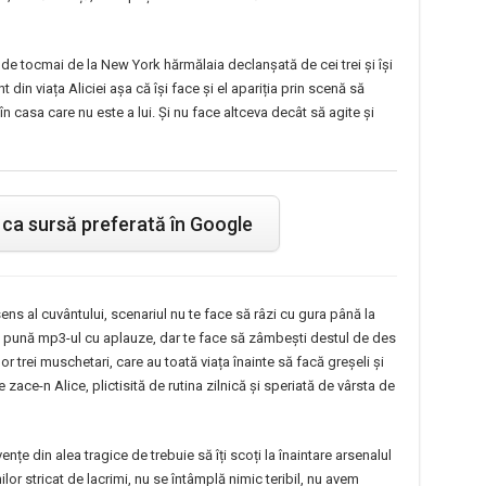
de tocmai de la New York hărmălaia declanșată de cei trei și își
in viața Aliciei așa că își face și el apariția prin scenă să
în casa care nu este a lui. Și nu face altceva decât să agite și
ca sursă preferată în Google
s al cuvântului, scenariul nu te face să râzi cu gura până la
se pună mp3-ul cu aplauze, dar te face să zâmbești destul de des
lor trei muschetari, care au toată viața înainte să facă greșeli și
e zace-n Alice, plictisită de rutina zilnică și speriată de vârsta de
nțe din alea tragice de trebuie să îți scoți la înaintare arsenalul
ilor stricat de lacrimi, nu se întâmplă nimic teribil, nu avem