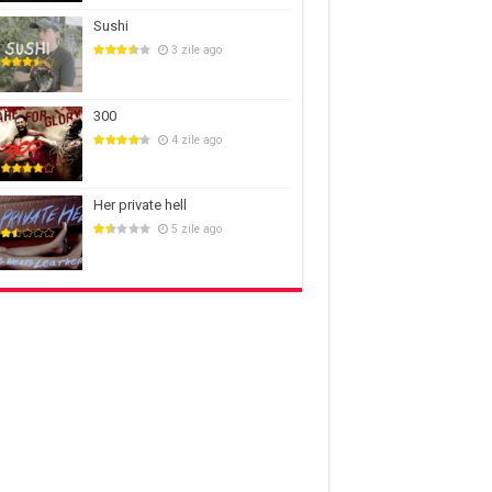
Sushi
3 zile ago
300
4 zile ago
Her private hell
5 zile ago