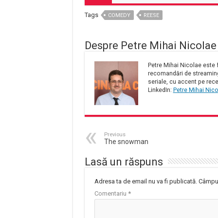
Tags
COMEDY
REESE
Despre Petre Mihai Nicolae
Petre Mihai Nicolae este f
recomandări de streaming 
seriale, cu accent pe rece
LinkedIn:
Petre Mihai Nic
Previous
The snowman
Lasă un răspuns
Adresa ta de email nu va fi publicată.
Câmpur
Comentariu
*