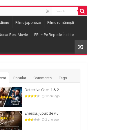
ndiene
Filme japoneze
Filme românești
Oscar Best Movie
PRI – Pe Repede Înainte
cent
Popular
Comments
Tags
Detective Chen 1 & 2
12 ore ago
Enescu, jupuit de viu
2 zile ago