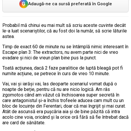
G
Adaugă-ne ca sursă preferată în Google
Probabil mă chinui eu mai mult să scriu aceste cuvinte decât
le-a luat scenariștilor, că au fost doi la număr, să scrie lăturile
astea.
Timp de exact 60 de minute nu se întâmplă nimic interesant în
Escape plan 3: The extractors, nu avem parte nici de vreo
evadare și nici de vreun plan bine pus la punct.
Toată acțiunea, dacă 2 faze paralitice de luptă bleagă pot fi
numite acțiune, se petrece în curs de vreo 10 minute.
Vai, vai și iarăși vai, las deoparte scenariul vomat după o
noapte de beție, pentru că nu are nicio logică. Am râs
zgomotos când am văzut că închisoarea super secretă în
care antagonistul și-a închis trofeele aducea cam mult cu un
bloc de locuințe din Ferentari, doar că mai îngrijit și mai curat.
Atât de ascunsă era pușcăria aia și de bine păzită că intra
acolo cine voia, oricând și la orice oră fără să fie întrebat dacă
are card de sănătate.