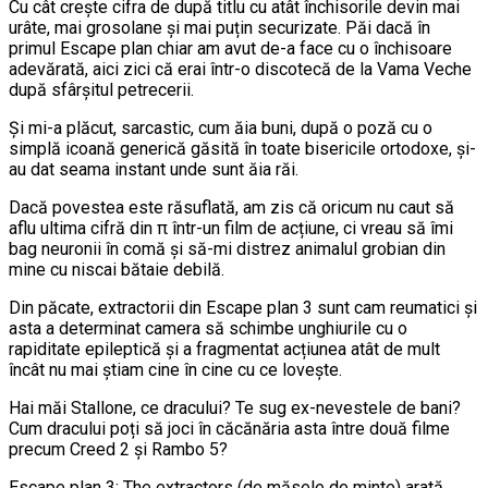
Cu cât crește cifra de după titlu cu atât închisorile devin mai
urâte, mai grosolane și mai puțin securizate. Păi dacă în
primul Escape plan chiar am avut de-a face cu o închisoare
adevărată, aici zici că erai într-o discotecă de la Vama Veche
după sfârșitul petrecerii.
Și mi-a plăcut, sarcastic, cum ăia buni, după o poză cu o
simplă icoană generică găsită în toate bisericile ortodoxe, și-
au dat seama instant unde sunt ăia răi.
Dacă povestea este răsuflată, am zis că oricum nu caut să
aflu ultima cifră din π într-un film de acțiune, ci vreau să îmi
bag neuronii în comă și să-mi distrez animalul grobian din
mine cu niscai bătaie debilă.
Din păcate, extractorii din Escape plan 3 sunt cam reumatici și
asta a determinat camera să schimbe unghiurile cu o
rapiditate epileptică și a fragmentat acțiunea atât de mult
încât nu mai știam cine în cine cu ce lovește.
Hai măi Stallone, ce dracului? Te sug ex-nevestele de bani?
Cum dracului poți să joci în căcănăria asta între două filme
precum Creed 2 și Rambo 5?
Escape plan 3: The extractors (de măsele de minte) arată