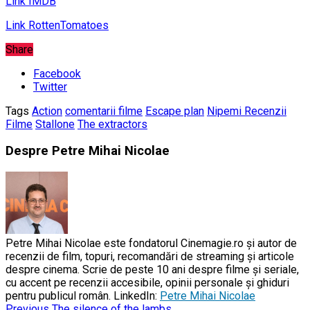
Link IMDB
Link RottenTomatoes
Share
Facebook
Twitter
Tags
Action
comentarii filme
Escape plan
Nipemi Recenzii
Filme
Stallone
The extractors
Despre Petre Mihai Nicolae
Petre Mihai Nicolae este fondatorul Cinemagie.ro și autor de
recenzii de film, topuri, recomandări de streaming și articole
despre cinema. Scrie de peste 10 ani despre filme și seriale,
cu accent pe recenzii accesibile, opinii personale și ghiduri
pentru publicul român. LinkedIn:
Petre Mihai Nicolae
Previous
The silence of the lambs