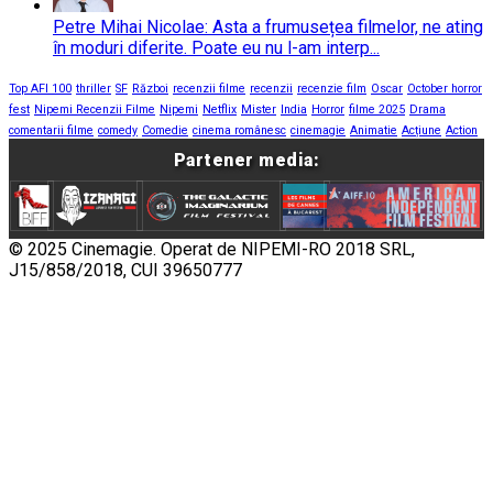
Petre Mihai Nicolae: Asta a frumusețea filmelor, ne ating
în moduri diferite. Poate eu nu l-am interp...
Top AFI 100
thriller
SF
Război
recenzii filme
recenzii
recenzie film
Oscar
October horror
fest
Nipemi Recenzii Filme
Nipemi
Netflix
Mister
India
Horror
filme 2025
Drama
comentarii filme
comedy
Comedie
cinema românesc
cinemagie
Animatie
Acțiune
Action
Partener media:
© 2025 Cinemagie. Operat de NIPEMI-RO 2018 SRL,
J15/858/2018, CUI 39650777