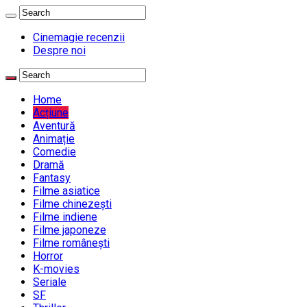
Cinemagie recenzii
Despre noi
Home
Acțiune
Aventură
Animație
Comedie
Dramă
Fantasy
Filme asiatice
Filme chinezești
Filme indiene
Filme japoneze
Filme românești
Horror
K-movies
Seriale
SF