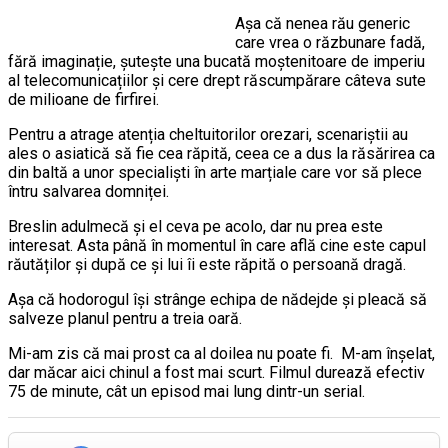
Așa că nenea rău generic
care vrea o răzbunare fadă,
fără imaginație, șutește una bucată moștenitoare de imperiu
al telecomunicațiilor și cere drept răscumpărare câteva sute
de milioane de firfirei.
Pentru a atrage atenția cheltuitorilor orezari, scenariștii au
ales o asiatică să fie cea răpită, ceea ce a dus la răsărirea ca
din baltă a unor specialiști în arte marțiale care vor să plece
întru salvarea domniței.
Breslin adulmecă și el ceva pe acolo, dar nu prea este
interesat. Asta până în momentul în care află cine este capul
răutăților și după ce și lui îi este răpită o persoană dragă.
Așa că hodorogul își strânge echipa de nădejde și pleacă să
salveze planul pentru a treia oară.
Mi-am zis că mai prost ca al doilea nu poate fi. M-am înșelat,
dar măcar aici chinul a fost mai scurt. Filmul durează efectiv
75 de minute, cât un episod mai lung dintr-un serial.