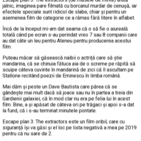
jalnic, imaginea pare filmată cu borcanul murdar de cenușă, iar
efectele speciale sunt ridicol de slabe, chiar și pentru un
asemenea film de categorie ce a rămas fără litere în alfabet.
Încă de la început mi-am dat seama că o să fie o aiureală
totală când pe ecran s-au perindat vreo 7 sau 8 companii care
au dat câte un leu pentru Ateneu pentru producerea acestui
film.
Puteau măcar să găsească naibii o actriță care să știe
mandarina, că se chinuia fătuca aia de o screme pe răpită să
scuipe câteva cuvinte în mandarină de zici că îl ascultam pe
Stallone recitând poezii de Eminescu în limba română.
Mai dăm și peste un Dave Bautista care părea că se
gândește mai mult dacă să joace sau nu în partea a treia din
Gardienii galaxiei, că în mod clar nu era pe felia lui în acest
film. Bine, a și apăsat de câteva ori pe trăgaci și apoi s-a dat
la fund, că i s-au terminat minutele pontate.
Escape plan 3: The extractors este un film oribil, care cu
siguranță își va găsi și el loc pe lista negativă a mea pe 2019
pentru că nu sare de 2.