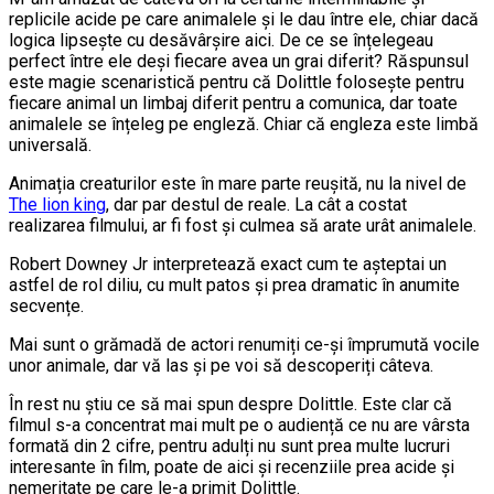
replicile acide pe care animalele și le dau între ele, chiar dacă
logica lipsește cu desăvârșire aici. De ce se înțelegeau
perfect între ele deși fiecare avea un grai diferit? Răspunsul
este magie scenaristică pentru că Dolittle folosește pentru
fiecare animal un limbaj diferit pentru a comunica, dar toate
animalele se înțeleg pe engleză. Chiar că engleza este limbă
universală.
Animația creaturilor este în mare parte reușită, nu la nivel de
The lion king
, dar par destul de reale. La cât a costat
realizarea filmului, ar fi fost și culmea să arate urât animalele.
Robert Downey Jr interpretează exact cum te așteptai un
astfel de rol diliu, cu mult patos și prea dramatic în anumite
secvențe.
Mai sunt o grămadă de actori renumiți ce-și împrumută vocile
unor animale, dar vă las și pe voi să descoperiți câteva.
În rest nu știu ce să mai spun despre Dolittle. Este clar că
filmul s-a concentrat mai mult pe o audiență ce nu are vârsta
formată din 2 cifre, pentru adulți nu sunt prea multe lucruri
interesante în film, poate de aici și recenziile prea acide și
nemeritate pe care le-a primit Dolittle.