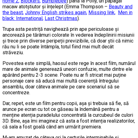
home 2
,
Blockers
,
Bumblebee
) până la Polly, un papagal
macaw atotștiutor și înțelept (Emma Thompson –
Beauty and
the beast
,
Johnny English strikes again
,
Missing link
,
Men in
black: International
,
Last Christmas
).
Trupa asta pestriță navighează prin ape periculoase și
ancorează pe tărâmuri colorate în vederea îndeplinirii misiunii
și trece prin diverse peripeții previzibile, că doar știi că nimic
rău nu li se poate întâmpla, totul fiind mai mult decât
străveziu.
Povestea este simplă, haosul este rege în acest film, numărul
mare de animale generează uneori confuzie, multe dintre ele
apărând pentru 2-3 scene. Poate nu ar fi stricat mai puține
personaje care să aducă mai multă coerență întregului
ansamblu, doar câteva animale pe care scenariul să se
concentreze.
Dar, repet, este un film pentru copii, așa și trebuia să fie, să
arunce pe ecran cu tot ce găseau la îndemână pentru a
menține atenția puradelului concentrată la curcubeul de culori
3D. Bine, așa îmi imaginez că asta a fost intenția realizatorilor,
că sala a fost goală când am urmărit premiera.
M-am amuzat de câteva ori la certurile interminabile și