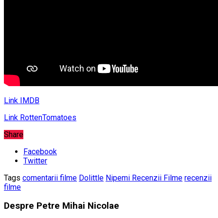
Link IMDB
Link RottenTomatoes
Share
Facebook
Twitter
Tags
comentarii filme
Dolittle
Nipemi Recenzii Filme
recenzii
filme
Despre Petre Mihai Nicolae