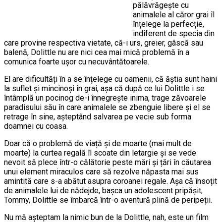
pălăvrăgește cu
animalele al căror grai îl
înțelege la perfecție,
indiferent de specia din
care provine respectiva vietate, că-i urs, greier, gâscă sau
balenă, Dolittle nu are nici cea mai mică problemă în a
comunica foarte ușor cu necuvântătoarele.
El are dificultăți în a se înțelege cu oamenii, că ăștia sunt haini
la suflet și mincinoși în grai, așa că după ce lui Dolittle i se
întâmplă un pocinog de-i înnegrește inima, trage zăvoarele
paradisului său în care animalele se zbenguie libere și el se
retrage în sine, așteptând salvarea pe vecie sub forma
doamnei cu coasa.
Doar că o problemă de viață și de moarte (mai mult de
moarte) la curtea regală îl scoate din letargie și se vede
nevoit să plece într-o călătorie peste mări și țări în căutarea
unui element miraculos care să rezolve năpasta mai sus
amintită care s-a abătut asupra coroanei regale. Așa că însoțit
de animalele lui de nădejde, bașca un adolescent pripășit,
Tommy, Dolittle se îmbarcă într-o aventură plină de peripeții.
Nu mă așteptam la nimic bun de la Dolittle, nah, este un film