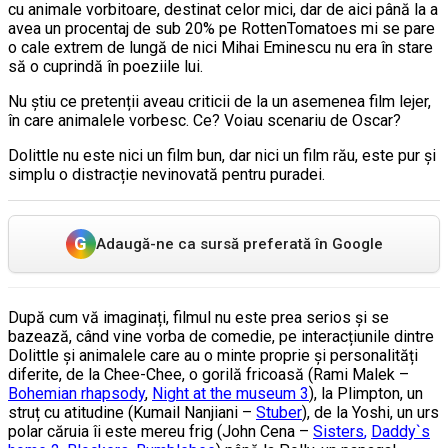
cu animale vorbitoare, destinat celor mici, dar de aici până la a
avea un procentaj de sub 20% pe RottenTomatoes mi se pare
o cale extrem de lungă de nici Mihai Eminescu nu era în stare
să o cuprindă în poeziile lui.
Nu știu ce pretenții aveau criticii de la un asemenea film lejer,
în care animalele vorbesc. Ce? Voiau scenariu de Oscar?
Dolittle nu este nici un film bun, dar nici un film rău, este pur și
simplu o distracție nevinovată pentru puradei.
G
Adaugă-ne ca sursă preferată în Google
După cum vă imaginați, filmul nu este prea serios și se
bazează, când vine vorba de comedie, pe interacțiunile dintre
Dolittle și animalele care au o minte proprie și personalități
diferite, de la Chee-Chee, o gorilă fricoasă (Rami Malek –
Bohemian rhapsody
,
Night at the museum 3
), la Plimpton, un
struț cu atitudine (Kumail Nanjiani –
Stuber
), de la Yoshi, un urs
polar căruia îi este mereu frig (John Cena –
Sisters
,
Daddy`s