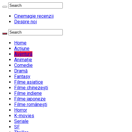
Cinemagie recenzii
Despre noi
Home
Acțiune
Aventură
Animație
Comedie
Dramă
Fantasy
Filme asiatice
Filme chinezești
Filme indiene
Filme japoneze
Filme românești
Horror
K-movies
Seriale
SF