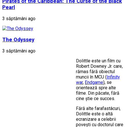
Pirates of the Caribbean: The Curse of the Black
Pearl
3 săptămâni ago
The Odyssey
3 săptămâni ago
Dolittle este un film cu
Robert Downey Jr. care,
rămas fără obiectuI
muncii în MCU (
Infinity
war
,
Endgame
), se
orientează spre alte
filme. Din păcate, fără
cine știe ce succes.
Fără alte farafastâcuri,
Dolittle este o altă
ecranizare a celebrii
povești cu doctorul care