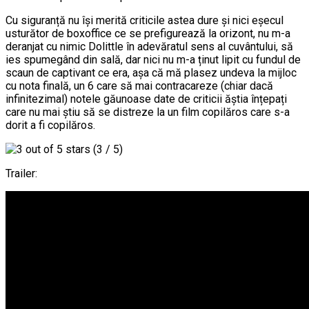
Cu siguranță nu își merită criticile astea dure și nici eșecul
usturător de boxoffice ce se prefigurează la orizont, nu m-a
deranjat cu nimic Dolittle în adevăratul sens al cuvântului, să
ies spumegând din sală, dar nici nu m-a ținut lipit cu fundul de
scaun de captivant ce era, așa că mă plasez undeva la mijloc
cu nota finală, un 6 care să mai contracareze (chiar dacă
infinitezimal) notele găunoase date de criticii ăștia înțepați
care nu mai știu să se distreze la un film copilăros care s-a
dorit a fi copilăros.
(3 / 5)
Trailer: