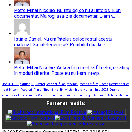
Petre Mihai Nicolae: Nu inteleg ce nu ai inteles. E un
documentar. Ma rog, asa-zis documentar. L-am v...
Istinie Daniel: Nu am înțeles deloc rostul acestui
material. Să înțelegem ce? Penibilul dus la e...
Petre Mihai Nicolae: Asta a frumusețea filmelor, ne ating
în moduri diferite. Poate eu nu l-am interp...
Top AFI 100
thriller
SF
Război
recenzii filme
recenzii
recenzie film
Oscar
October horror
fest
Nipemi Recenzii Filme
Nipemi
Netflix
Mister
India
Horror
filme 2025
Drama
comentarii filme
comedy
Comedie
cinema românesc
cinemagie
Animatie
Acțiune
Action
Partener media: