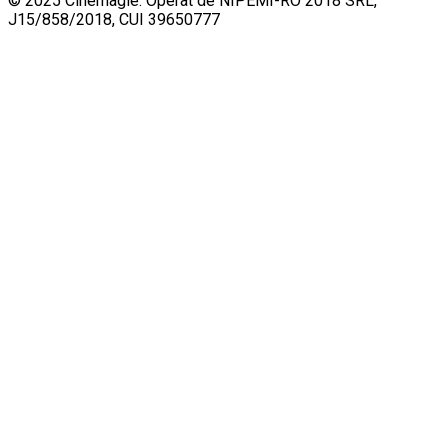
© 2025 Cinemagie. Operat de NIPEMI-RO 2018 SRL,
J15/858/2018, CUI 39650777