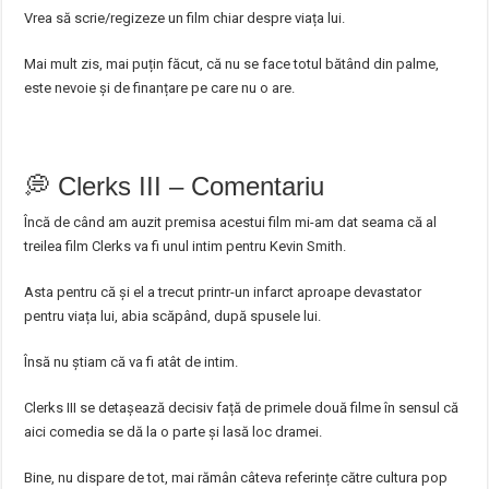
Vrea să scrie/regizeze un film chiar despre viața lui.
Mai mult zis, mai puțin făcut, că nu se face totul bătând din palme,
este nevoie și de finanțare pe care nu o are.
💭 Clerks III – Comentariu
Încă de când am auzit premisa acestui film mi-am dat seama că al
treilea film Clerks va fi unul intim pentru Kevin Smith.
Asta pentru că și el a trecut printr-un infarct aproape devastator
pentru viața lui, abia scăpând, după spusele lui.
Însă nu știam că va fi atât de intim.
Clerks III se detașează decisiv față de primele două filme în sensul că
aici comedia se dă la o parte și lasă loc dramei.
Bine, nu dispare de tot, mai rămân câteva referințe către cultura pop