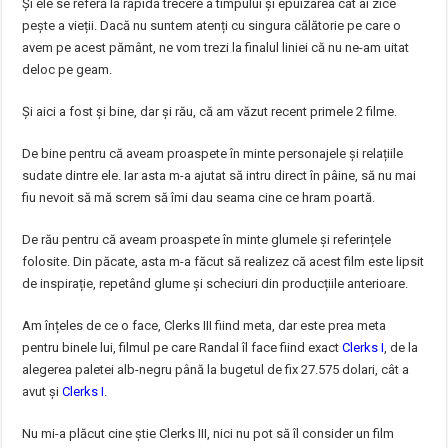
Și ele se referă la rapida trecere a timpului și epuizarea cât ai zice
pește a vieții. Dacă nu suntem atenți cu singura călătorie pe care o
avem pe acest pământ, ne vom trezi la finalul liniei că nu ne-am uitat
deloc pe geam.
Și aici a fost și bine, dar și rău, că am văzut recent primele 2 filme.
De bine pentru că aveam proaspete în minte personajele și relațiile
sudate dintre ele. Iar asta m-a ajutat să intru direct în pâine, să nu mai
fiu nevoit să mă screm să îmi dau seama cine ce hram poartă.
De rău pentru că aveam proaspete în minte glumele și referințele
folosite. Din păcate, asta m-a făcut să realizez că acest film este lipsit
de inspirație, repetând glume și scheciuri din producțiile anterioare.
Am înțeles de ce o face, Clerks III fiind meta, dar este prea meta
pentru binele lui, filmul pe care Randal îl face fiind exact
Clerks I
, de la
alegerea paletei alb-negru până la bugetul de fix 27.575 dolari, cât a
avut și
Clerks I
.
Nu mi-a plăcut cine știe Clerks III, nici nu pot să îl consider un film