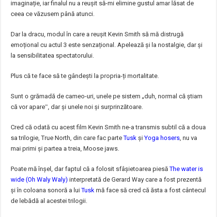
imaginație, iar finalul nu a reușit să-mi elimine gustul amar lăsat de
ceea ce văzusem până atunci.
Dar la dracu, modul în care a reușit Kevin Smith să mă distrugă
emoțional cu actul 3 este senzațional. Apelează și la nostalgie, dar și
la sensibilitatea spectatorului.
Plus că te face să te gândești la propria-ți mortalitate.
Sunt o grămadă de cameo-uri, unele pe sistem „duh, normal că știam
că vor apare‟, dar și unele noi și surprinzătoare.
Cred că odată cu acest film Kevin Smith ne-a transmis subtil că a doua
sa trilogie, True North, din care fac parte
Tusk
și
Yoga hosers
, nu va
mai primi și partea a treia, Moose jaws.
Poate mă înșel, dar faptul că a folosit sfâșietoarea piesă
The water is
wide (Oh Waly Waly)
interpretată de Gerard Way care a fost prezentă
și în coloana sonoră a lui
Tusk
mă face să cred că ăsta a fost cântecul
de lebădă al acestei trilogii.