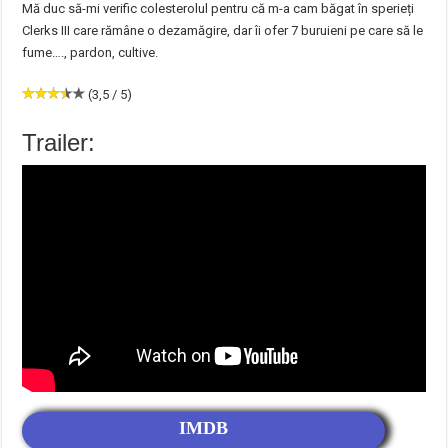
Mă duc să-mi verific colesterolul pentru că m-a cam băgat în sperieți
Clerks III care rămâne o dezamăgire, dar îi ofer 7 buruieni pe care să le
fume…., pardon, cultive.
(3,5 / 5)
Trailer:
IMDB