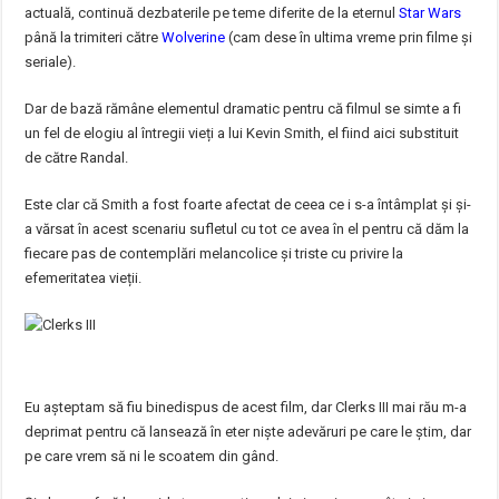
actuală, continuă dezbaterile pe teme diferite de la eternul
Star Wars
până la trimiteri către
Wolverine
(cam dese în ultima vreme prin filme și
seriale).
Dar de bază rămâne elementul dramatic pentru că filmul se simte a fi
un fel de elogiu al întregii vieți a lui Kevin Smith, el fiind aici substituit
de către Randal.
Este clar că Smith a fost foarte afectat de ceea ce i s-a întâmplat și și-
a vărsat în acest scenariu sufletul cu tot ce avea în el pentru că dăm la
fiecare pas de contemplări melancolice și triste cu privire la
efemeritatea vieții.
Eu așteptam să fiu binedispus de acest film, dar Clerks III mai rău m-a
deprimat pentru că lansează în eter niște adevăruri pe care le știm, dar
pe care vrem să ni le scoatem din gând.