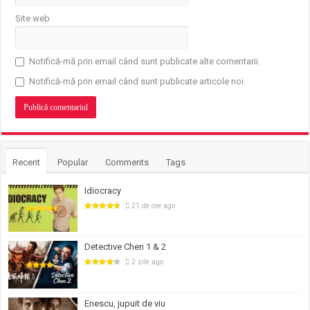
Site web
Notifică-mă prin email când sunt publicate alte comentarii.
Notifică-mă prin email când sunt publicate articole noi.
Recent
Popular
Comments
Tags
Idiocracy
21 de ore ago
Detective Chen 1 & 2
2 zile ago
Enescu, jupuit de viu