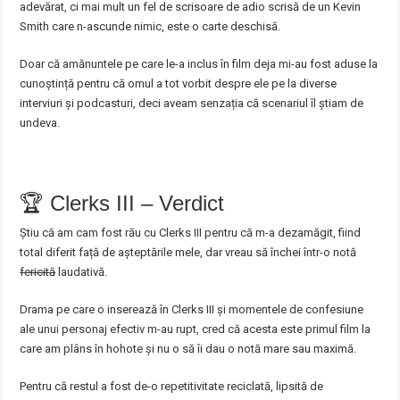
adevărat, ci mai mult un fel de scrisoare de adio scrisă de un Kevin
Smith care n-ascunde nimic, este o carte deschisă.
Doar că amănuntele pe care le-a inclus în film deja mi-au fost aduse la
cunoștință pentru că omul a tot vorbit despre ele pe la diverse
interviuri și podcasturi, deci aveam senzația că scenariul îl știam de
undeva.
🏆 Clerks III – Verdict
Știu că am cam fost rău cu Clerks III pentru că m-a dezamăgit, fiind
total diferit față de așteptările mele, dar vreau să închei într-o notă
fericită
laudativă.
Drama pe care o inserează în Clerks III și momentele de confesiune
ale unui personaj efectiv m-au rupt, cred că acesta este primul film la
care am plâns în hohote și nu o să îi dau o notă mare sau maximă.
Pentru că restul a fost de-o repetitivitate reciclată, lipsită de