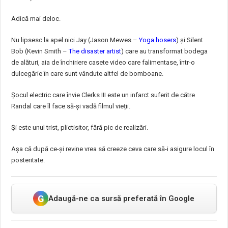
Adică mai deloc.
Nu lipsesc la apel nici Jay (Jason Mewes –
Yoga hosers
) și Silent
Bob (Kevin Smith –
The disaster artist
) care au transformat bodega
de alături, aia de închiriere casete video care falimentase, într-o
dulcegărie în care sunt vândute altfel de bomboane.
Șocul electric care învie Clerks III este un infarct suferit de către
Randal care îl face să-și vadă filmul vieții.
Și este unul trist, plictisitor, fără pic de realizări.
Așa că după ce-și revine vrea să creeze ceva care să-i asigure locul în
posteritate.
G
Adaugă-ne ca sursă preferată în Google