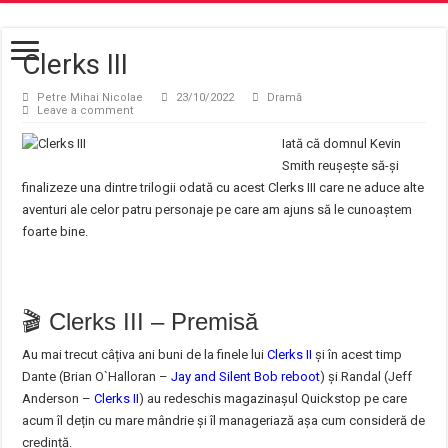
Clerks III
Petre Mihai Nicolae
23/10/2022
Dramă
Leave a comment
Iată că domnul Kevin
Smith reușește să-și
finalizeze una dintre trilogii odată cu acest Clerks III care ne aduce alte
aventuri ale celor patru personaje pe care am ajuns să le cunoaștem
foarte bine.
🎬 Clerks III – Premisă
Au mai trecut câțiva ani buni de la finele lui
Clerks II
și în acest timp
Dante (Brian O`Halloran –
Jay and Silent Bob reboot
) și Randal (Jeff
Anderson –
Clerks II
) au redeschis magazinașul Quickstop pe care
acum îl dețin cu mare mândrie și îl manageriază așa cum consideră de
credință.