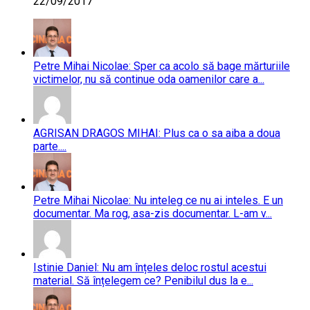
22/09/2017
Petre Mihai Nicolae: Sper ca acolo să bage mărturiile
victimelor, nu să continue oda oamenilor care a...
AGRISAN DRAGOS MIHAI: Plus ca o sa aiba a doua
parte....
Petre Mihai Nicolae: Nu inteleg ce nu ai inteles. E un
documentar. Ma rog, asa-zis documentar. L-am v...
Istinie Daniel: Nu am înțeles deloc rostul acestui
material. Să înțelegem ce? Penibilul dus la e...