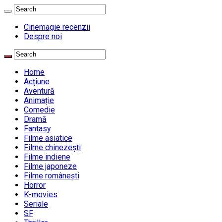
Cinemagie recenzii
Despre noi
Home
Acțiune
Aventură
Animație
Comedie
Dramă
Fantasy
Filme asiatice
Filme chinezești
Filme indiene
Filme japoneze
Filme românești
Horror
K-movies
Seriale
SF